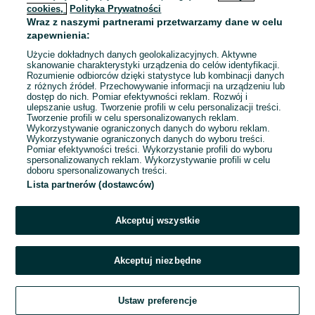
cookies,
Polityka Prywatności
Wraz z naszymi partnerami przetwarzamy dane w celu
To ogłoszenie nie jest już dostępne
zapewnienia:
Użycie dokładnych danych geolokalizacyjnych. Aktywne
skanowanie charakterystyki urządzenia do celów identyfikacji.
Rozumienie odbiorców dzięki statystyce lub kombinacji danych
Przejdź na stronę główną
z różnych źródeł. Przechowywanie informacji na urządzeniu lub
dostęp do nich. Pomiar efektywności reklam. Rozwój i
ulepszanie usług. Tworzenie profili w celu personalizacji treści.
Tworzenie profili w celu spersonalizowanych reklam.
Wykorzystywanie ograniczonych danych do wyboru reklam.
Wykorzystywanie ograniczonych danych do wyboru treści.
Pomiar efektywności treści. Wykorzystanie profili do wyboru
spersonalizowanych reklam. Wykorzystywanie profili w celu
doboru spersonalizowanych treści.
Lista partnerów (dostawców)
Akceptuj wszystkie
Akceptuj niezbędne
Ustaw preferencje