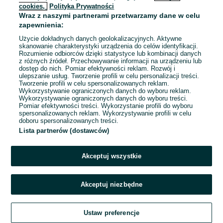
cookies,
Polityka Prywatności
Wraz z naszymi partnerami przetwarzamy dane w celu
To ogłoszenie nie jest już dostępne
zapewnienia:
Użycie dokładnych danych geolokalizacyjnych. Aktywne
skanowanie charakterystyki urządzenia do celów identyfikacji.
Rozumienie odbiorców dzięki statystyce lub kombinacji danych
Przejdź na stronę główną
z różnych źródeł. Przechowywanie informacji na urządzeniu lub
dostęp do nich. Pomiar efektywności reklam. Rozwój i
ulepszanie usług. Tworzenie profili w celu personalizacji treści.
Tworzenie profili w celu spersonalizowanych reklam.
Wykorzystywanie ograniczonych danych do wyboru reklam.
Wykorzystywanie ograniczonych danych do wyboru treści.
Pomiar efektywności treści. Wykorzystanie profili do wyboru
spersonalizowanych reklam. Wykorzystywanie profili w celu
doboru spersonalizowanych treści.
Lista partnerów (dostawców)
Akceptuj wszystkie
Akceptuj niezbędne
Ustaw preferencje