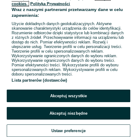
cookies,
Polityka Prywatności
Wraz z naszymi partnerami przetwarzamy dane w celu
To ogłoszenie nie jest już dostępne
zapewnienia:
Użycie dokładnych danych geolokalizacyjnych. Aktywne
skanowanie charakterystyki urządzenia do celów identyfikacji.
Rozumienie odbiorców dzięki statystyce lub kombinacji danych
Przejdź na stronę główną
z różnych źródeł. Przechowywanie informacji na urządzeniu lub
dostęp do nich. Pomiar efektywności reklam. Rozwój i
ulepszanie usług. Tworzenie profili w celu personalizacji treści.
Tworzenie profili w celu spersonalizowanych reklam.
Wykorzystywanie ograniczonych danych do wyboru reklam.
Wykorzystywanie ograniczonych danych do wyboru treści.
Pomiar efektywności treści. Wykorzystanie profili do wyboru
spersonalizowanych reklam. Wykorzystywanie profili w celu
doboru spersonalizowanych treści.
Lista partnerów (dostawców)
Akceptuj wszystkie
Akceptuj niezbędne
Ustaw preferencje