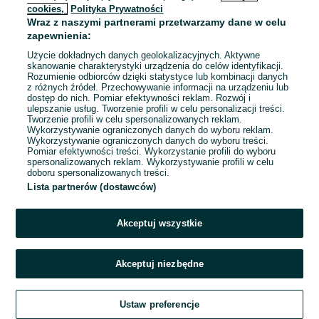
cookies,
Polityka Prywatności
Wraz z naszymi partnerami przetwarzamy dane w celu
To ogłoszenie nie jest już dostępne
zapewnienia:
Użycie dokładnych danych geolokalizacyjnych. Aktywne
skanowanie charakterystyki urządzenia do celów identyfikacji.
Rozumienie odbiorców dzięki statystyce lub kombinacji danych
Przejdź na stronę główną
z różnych źródeł. Przechowywanie informacji na urządzeniu lub
dostęp do nich. Pomiar efektywności reklam. Rozwój i
ulepszanie usług. Tworzenie profili w celu personalizacji treści.
Tworzenie profili w celu spersonalizowanych reklam.
Wykorzystywanie ograniczonych danych do wyboru reklam.
Wykorzystywanie ograniczonych danych do wyboru treści.
Pomiar efektywności treści. Wykorzystanie profili do wyboru
spersonalizowanych reklam. Wykorzystywanie profili w celu
doboru spersonalizowanych treści.
Lista partnerów (dostawców)
Akceptuj wszystkie
Akceptuj niezbędne
Ustaw preferencje