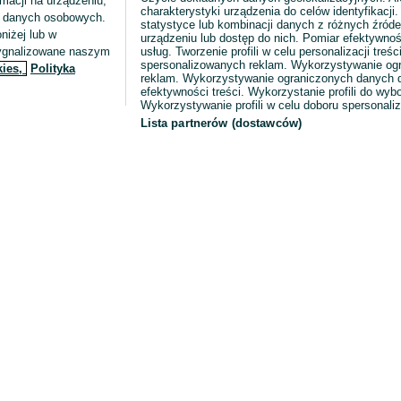
macji na urządzeniu,
charakterystyki urządzenia do celów identyfikacji
ia danych osobowych.
statystyce lub kombinacji danych z różnych źróde
niżej lub w
urządzeniu lub dostęp do nich. Pomiar efektywnoś
sygnalizowane naszym
usług. Tworzenie profili w celu personalizacji treści
spersonalizowanych reklam. Wykorzystywanie og
kies,
Polityka
reklam. Wykorzystywanie ograniczonych danych d
efektywności treści. Wykorzystanie profili do wy
Wykorzystywanie profili w celu doboru spersonali
Lista partnerów (dostawców)