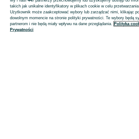
My i nasi
447
partnerzy przechowujemy lub uzyskujemy dostęp do infor
takich jak unikalne identyfikatory w plikach cookie w celu przetwarzan
Użytkownik może zaakceptować wybory lub zarządzać nimi, klikając po
dowolnym momencie na stronie polityki prywatności. Te wybory będą 
partnerom i nie będą miały wpływu na dane przeglądania.
Polityka coo
Prywatności
Aplikacje mobilne OLX.pl
Pomoc
Wyróżnione ogłoszenia
Oferta dla firm
Blog
Regulamin
Polityka prywatności
Reklama
Informacja o realizowanej strategii podatkowej