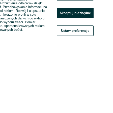
. Rozumienie odbiorców dzięki
ł. Przechowywanie informacji na
ci reklam. Rozwój i ulepszanie
Akceptuj niezbędne
. Tworzenie profili w celu
raniczonych danych do wyboru
o wyboru treści. Pomiar
boru spersonalizowanych reklam.
zowanych treści.
Ustaw preferencje