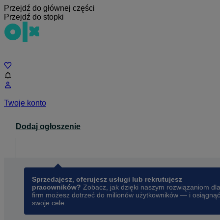
Przejdź do głównej części
Przejdź do stopki
Czat
Twoje konto
Dodaj ogłoszenie
Dla biznesu
opens in a new tab
Sprzedajesz, oferujesz usługi lub rekrutujesz
pracowników?
Zobacz, jak dzięki naszym rozwiązaniom dl
firm możesz dotrzeć do milionów użytkowników — i osiągną
swoje cele.