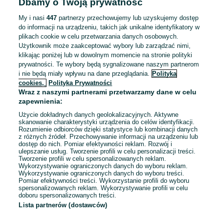
Dbamy o Twoją prywatność
Umowa o pracę
Specjalne wymagania: Książeczka sanepidowska
My i nasi
447
partnerzy przechowujemy lub uzyskujemy dostęp
Doświadczenie nie jest wymagane
do informacji na urządzeniu, takich jak unikalne identyfikatory w
plikach cookie w celu przetwarzania danych osobowych.
Miejsce pracy: W siedzibie firmy
Użytkownik może zaakceptować wybory lub zarządzać nimi,
klikając poniżej lub w dowolnym momencie na stronie polityki
Odświeżono dnia 31 lipca 2026
prywatności. Te wybory będą sygnalizowane naszym partnerom
i nie będą miały wpływu na dane przeglądania.
Polityka
cookies,
Polityka Prywatności
Wraz z naszymi partnerami przetwarzamy dane w celu
Młodszy Projektant
zapewnienia:
6 200 - 9 700 zł / mies. brutto
Siedlce
Użycie dokładnych danych geolokalizacyjnych. Aktywne
Pełny etat
skanowanie charakterystyki urządzenia do celów identyfikacji.
Rozumienie odbiorców dzięki statystyce lub kombinacji danych
Umowa o pracę
z różnych źródeł. Przechowywanie informacji na urządzeniu lub
dostęp do nich. Pomiar efektywności reklam. Rozwój i
Doświadczenie nie jest wymagane
ulepszanie usług. Tworzenie profili w celu personalizacji treści.
Tworzenie profili w celu spersonalizowanych reklam.
Wykorzystywanie ograniczonych danych do wyboru reklam.
Odświeżono dnia 06 sierpnia 2026
Wykorzystywanie ograniczonych danych do wyboru treści.
Pomiar efektywności treści. Wykorzystanie profili do wyboru
spersonalizowanych reklam. Wykorzystywanie profili w celu
doboru spersonalizowanych treści.
Lista partnerów (dostawców)
Strona główna
Praca
Produkcja
Obsługa produkcji
Obsługa
produkcji - Lubelskie
Obsługa produkcji - Międzyrzec Podlaski