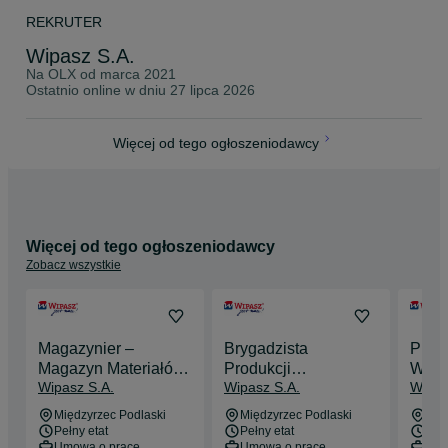
REKRUTER
Wipasz S.A.
Na OLX od
marca 2021
Ostatnio online w dniu 27 lipca 2026
Więcej od tego ogłoszeniodawcy
Więcej od tego ogłoszeniodawcy
Zobacz wszystkie
Magazynier –
Brygadzista
Prac
Magazyn Materiałów
Produkcji
WIPA
Wipasz S.A.
Wipasz S.A.
Wipas
Pomocniczych (K/M)
Przetwórstwa (K/M)
Międzyrzec Podlaski
Międzyrzec Podlaski
Mię
Pełny etat
Pełny etat
Pełn
Umowa o pracę
Umowa o pracę
Umo