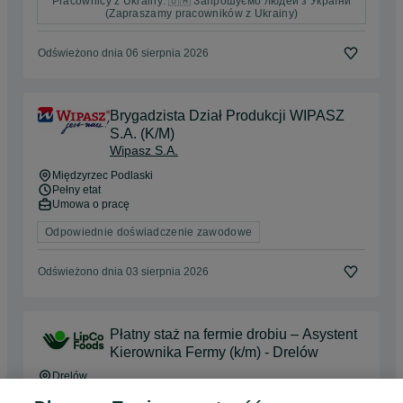
Pracownicy z Ukrainy: 🇺🇦 Запрошуємо людей з України
(Zapraszamy pracowników z Ukrainy)
Odświeżono dnia 06 sierpnia 2026
Brygadzista Dział Produkcji WIPASZ
S.A. (K/M)
Wipasz S.A.
Międzyrzec Podlaski
Pełny etat
Umowa o pracę
Odpowiednie doświadczenie zawodowe
Odświeżono dnia 03 sierpnia 2026
Płatny staż na fermie drobiu – Asystent
Kierownika Fermy (k/m) - Drelów
Drelów
Pełny etat