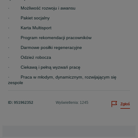
·         Możliwość rozwoju i awansu
·         Pakiet socjalny
·         Karta Multisport
·         Program rekomendacji pracowników
·         Darmowe posiłki regeneracyjne
·         Odzież robocza
·         Ciekawą i pełną wyzwań pracę
·         Praca w młodym, dynamicznym, rozwijającym się 
zespole
ID:
951962352
Wyświetlenia: 1245
Zgłoś