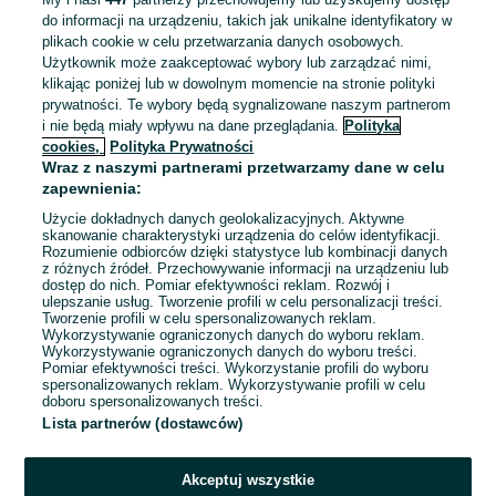
Odświeżono dnia 07 sierpnia 2026
do informacji na urządzeniu, takich jak unikalne identyfikatory w
plikach cookie w celu przetwarzania danych osobowych.
Użytkownik może zaakceptować wybory lub zarządzać nimi,
Mechanik/9500 zł brutto plus premia (7
klikając poniżej lub w dowolnym momencie na stronie polityki
000 zł netto +premia)
prywatności. Te wybory będą sygnalizowane naszym partnerom
Firma Ritex
i nie będą miały wpływu na dane przeglądania.
Polityka
cookies,
Polityka Prywatności
Legnica
Wraz z naszymi partnerami przetwarzamy dane w celu
Pełny etat
zapewnienia:
Umowa o pracę
Użycie dokładnych danych geolokalizacyjnych. Aktywne
Odpowiednie doświadczenie zawodowe
skanowanie charakterystyki urządzenia do celów identyfikacji.
Miejsce pracy: W siedzibie firmy
Rozumienie odbiorców dzięki statystyce lub kombinacji danych
z różnych źródeł. Przechowywanie informacji na urządzeniu lub
Pracownicy z Ukrainy: 🇺🇦 Запрошуємо людей з України
dostęp do nich. Pomiar efektywności reklam. Rozwój i
(Zapraszamy pracowników z Ukrainy)
ulepszanie usług. Tworzenie profili w celu personalizacji treści.
Tworzenie profili w celu spersonalizowanych reklam.
Wykorzystywanie ograniczonych danych do wyboru reklam.
Odświeżono dnia 06 sierpnia 2026
Wykorzystywanie ograniczonych danych do wyboru treści.
Pomiar efektywności treści. Wykorzystanie profili do wyboru
spersonalizowanych reklam. Wykorzystywanie profili w celu
doboru spersonalizowanych treści.
Lista partnerów (dostawców)
Strona główna
Praca
Prace magazynowe
Prace magazynowe -
Dolnośląskie
Prace magazynowe - Legnica
Akceptuj wszystkie