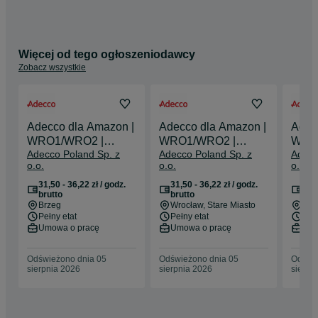
Więcej od tego ogłoszeniodawcy
Zobacz wszystkie
Adecco dla Amazon |
Adecco dla Amazon |
Adec
WRO1/WRO2 |
WRO1/WRO2 |
WRO
Adecco Poland Sp. z
Adecco Poland Sp. z
Adecc
stawka do 36,22 zł/h
stawka do 36,22 zł/h
stawk
o.o.
o.o.
o.o.
brutto*
brutto*
brutt
31,50 - 36,22 zł / godz.
31,50 - 36,22 zł / godz.
31,5
brutto
brutto
bru
Brzeg
Wrocław
, Stare Miasto
Bie
Pełny etat
Pełny etat
Pełn
Umowa o pracę
Umowa o pracę
Umo
Odświeżono dnia 05
Odświeżono dnia 05
Odświe
sierpnia 2026
sierpnia 2026
sierpn