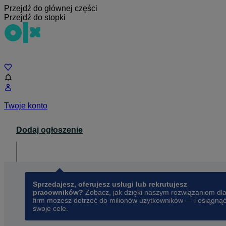
Przejdź do głównej części
Przejdź do stopki
Czat
Twoje konto
Dodaj ogłoszenie
Dla biznesu
opens in a new tab
Sprzedajesz, oferujesz usługi lub rekrutujesz
pracowników?
Zobacz, jak dzięki naszym rozwiązaniom dl
firm możesz dotrzeć do milionów użytkowników — i osiągną
swoje cele.