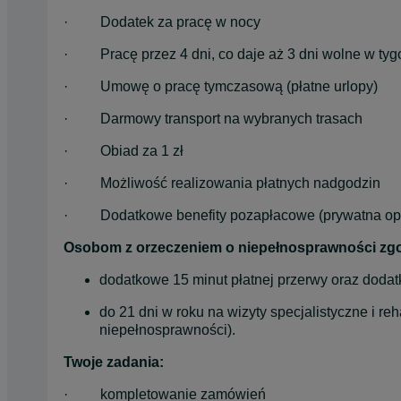
·         Dodatek za pracę w nocy
·         Pracę przez 4 dni, co daje aż 3 dni wolne w ty
·         Umowę o pracę tymczasową (płatne urlopy)
·         Darmowy transport na wybranych trasach
·         Obiad za 1 zł
·         Możliwość realizowania płatnych nadgodzin
·         Dodatkowe benefity pozapłacowe (prywatna o
Osobom z orzeczeniem o niepełnosprawności zgo
dodatkowe 15 minut płatnej przerwy oraz doda
do 21 dni w roku na wizyty specjalistyczne i re
niepełnosprawności).
Twoje zadania:
·         kompletowanie zamówień