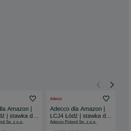
la Amazon |
Adecco dla Amazon |
Mi
ź | stawka do
LCJ4 Łódź | stawka do
or
nd Sp. z o.o.
Adecco Poland Sp. z o.o.
Ade
h brutto*
36,22 zł/h brutto*
st