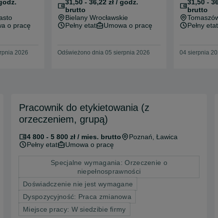
 godz.
31,50 - 36,22 zł / godz.
31,50 - 36
brutto
brutto
asto
Bielany Wrocławskie
Tomaszów
a o pracę
Pełny etat
Umowa o pracę
Pełny etat
rpnia 2026
Odświeżono dnia 05 sierpnia 2026
04 sierpnia 2
Pracownik do etykietowania (z
orzeczeniem, grupą)
4 800 - 5 800 zł / mies. brutto
Poznań
, Ławica
Pełny etat
Umowa o pracę
Specjalne wymagania: Orzeczenie o
niepełnosprawności
Doświadczenie nie jest wymagane
Dyspozycyjność: Praca zmianowa
Miejsce pracy: W siedzibie firmy