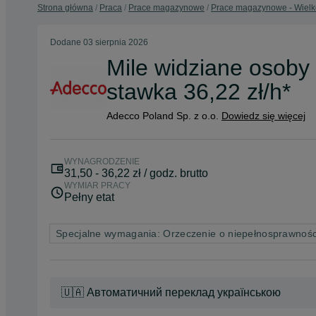
Strona główna
Praca
Prace magazynowe
Prace magazynowe - Wielk
Dodane
03 sierpnia 2026
Mile widziane osoby
stawka 36,22 zł/h*
Adecco Poland Sp. z o.o.
Dowiedz się więcej
WYNAGRODZENIE
31,50 - 36,22 zł / godz. brutto
WYMIAR PRACY
Pełny etat
Specjalne wymagania: Orzeczenie o niepełnosprawnośc
🇺🇦 Автоматичний переклад українською