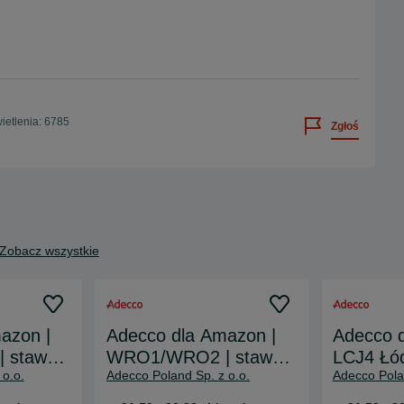
etlenia: 6785
Zgłoś
Zobacz wszystkie
azon |
Adecco dla Amazon |
Adecco d
 stawka
WRO1/WRO2 | stawka
LCJ4 Łód
 o.o.
Adecco Poland Sp. z o.o.
Adecco Pola
rutto*
do 36,22 zł/h brutto*
36,22 zł/