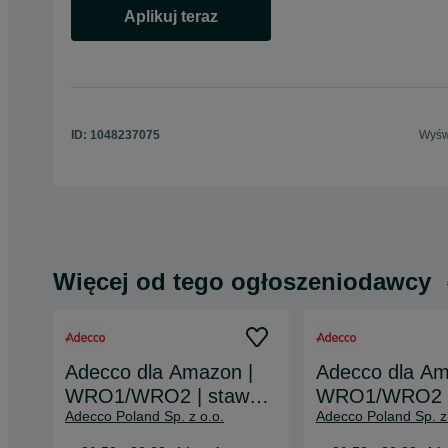
Aplikuj teraz
opens in a new tab
ID:
1048237075
Wyświ
Więcej od tego ogłoszeniodawcy
Adecco dla Amazon |
Adecco dla Am
WRO1/WRO2 | stawka
WRO1/WRO2 |
Adecco Poland Sp. z o.o.
Adecco Poland Sp. z
do 36,22 zł/h brutto*
do 36,22 zł/h b