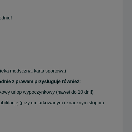
godniu!
pieka medyczna, karta sportowa)
dnie z prawem przysługuje również:
tkowy urlop wypoczynkowy (nawet do 10 dni!)
habilitację (przy umiarkowanym i znacznym stopniu 