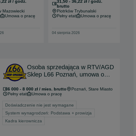
,22 zł / godz.
31,50 - 36,22 zł / godz.
3
brutto
b
 Mazowiecki
Piotrków Trybunalski
G
Umowa o pracę
Pełny etat
Umowa o pracę
U
026
04 sierpnia 2026
03 s
Osoba sprzedająca w RTV/AGD
Sklep L66 Poznań, umowa o
pracę
6 000 - 8 000 zł / mies. brutto
Poznań
, Stare Miasto
Pełny etat
Umowa o pracę
Doświadczenie nie jest wymagane
System wynagrodzeń: Podstawa + prowizja
Kadra kierownicza