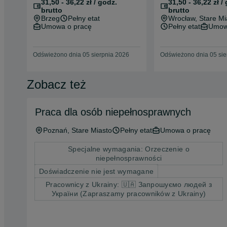
31,50 - 36,22 zł / godz.
31,50 - 36,22 zł /
brutto
brutto
Brzeg
Pełny etat
Wrocław
, Stare Mi
Umowa o pracę
Pełny etat
Umow
Odświeżono dnia 05 sierpnia 2026
Odświeżono dnia 05 sie
Zobacz też
Praca dla osób niepełnosprawnych
Poznań
, Stare Miasto
Pełny etat
Umowa o pracę
Specjalne wymagania: Orzeczenie o
niepełnosprawności
Doświadczenie nie jest wymagane
Pracownicy z Ukrainy: 🇺🇦 Запрошуємо людей з
України (Zapraszamy pracowników z Ukrainy)