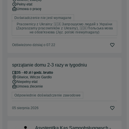
Pełny etat
Umowa o pracę
Doświadczenie nie jest wymagane
Pracownicy z Ukrainy: 🇺🇦 Запрошуємо людей з України
(Zapraszamy pracowników z Ukrainy), 🇺🇦 Польська мова
не обов'язкова (Jęz. polski niewymagany)
Odświeżono dzisiaj o 07:22
sprzątanie domu 2-3 razy w tygodniu
35 - 40 zł / godz. brutto
Gliwice
, Wilcze Gardło
Niepełny etat
Umowa zlecenie
Odpowiednie doświadczenie zawodowe
05 sierpnia 2026
Asystent/ka Kas Samoobsługowych -