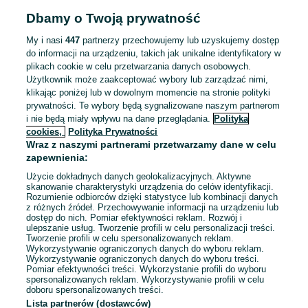
Dbamy o Twoją prywatność
Odświeżono dnia 17 lipca 2026
My i nasi
447
partnerzy przechowujemy lub uzyskujemy dostęp
do informacji na urządzeniu, takich jak unikalne identyfikatory w
plikach cookie w celu przetwarzania danych osobowych.
Pracownik / Pracownica produkcji –
Użytkownik może zaakceptować wybory lub zarządzać nimi,
obsługa maszyn
klikając poniżej lub w dowolnym momencie na stronie polityki
prywatności. Te wybory będą sygnalizowane naszym partnerom
5 500 - 6 000 zł / mies. brutto
i nie będą miały wpływu na dane przeglądania.
Polityka
Ornontowice
cookies,
Polityka Prywatności
Pełny etat
Umowa o pracę
Wraz z naszymi partnerami przetwarzamy dane w celu
zapewnienia:
Odpowiednie doświadczenie zawodowe
Użycie dokładnych danych geolokalizacyjnych. Aktywne
Dyspozycyjność: Praca zmianowa, Praca w weekendy
skanowanie charakterystyki urządzenia do celów identyfikacji.
Miejsce pracy: W siedzibie firmy
Rozumienie odbiorców dzięki statystyce lub kombinacji danych
z różnych źródeł. Przechowywanie informacji na urządzeniu lub
Pracownicy z Ukrainy: 🇺🇦 Запрошуємо людей з України
dostęp do nich. Pomiar efektywności reklam. Rozwój i
(Zapraszamy pracowników z Ukrainy)
ulepszanie usług. Tworzenie profili w celu personalizacji treści.
Tworzenie profili w celu spersonalizowanych reklam.
Wykorzystywanie ograniczonych danych do wyboru reklam.
Odświeżono dnia 06 sierpnia 2026
Wykorzystywanie ograniczonych danych do wyboru treści.
Pomiar efektywności treści. Wykorzystanie profili do wyboru
spersonalizowanych reklam. Wykorzystywanie profili w celu
doboru spersonalizowanych treści.
Lista partnerów (dostawców)
Strona główna
Praca
Prace magazynowe
Prace magazynowe -