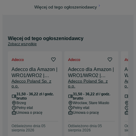
Więcej od tego ogłoszeniodawcy
Więcej od tego ogłoszeniodawcy
Zobacz wszystkie
Adecco dla Amazon |
Adecco dla Amazon |
Adec
WRO1/WRO2 |
WRO1/WRO2 |
WRO
Adecco Poland Sp. z
Adecco Poland Sp. z
Adecc
stawka do 36,22 zł/h
stawka do 36,22 zł/h
stawk
o.o.
o.o.
o.o.
brutto*
brutto*
brutt
31,50 - 36,22 zł / godz.
31,50 - 36,22 zł / godz.
31,5
brutto
brutto
bru
Brzeg
Wrocław
, Stare Miasto
Bie
Pełny etat
Pełny etat
Pełn
Umowa o pracę
Umowa o pracę
Umo
Odświeżono dnia 05
Odświeżono dnia 05
Odświe
sierpnia 2026
sierpnia 2026
sierpn