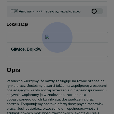
🇺🇦 Автоматичний переклад українською
Lokalizacja
Gliwice, Bojków
Opis
W Adecco wierzymy, że każdy zasługuje na równe szanse na 
rynku pracy. Jesteśmy otwarci także na współpracę z osobami 
posiadającymi każdy rodzaj orzeczenia o niepełnosprawności i 
aktywnie wspieramy je w znalezieniu zatrudnienia 
dopasowanego do ich kwalifikacji, doświadczenia oraz 
potrzeb. Dysponujemy szeroką ofertą dostępnych stanowisk 
pracy. Jeśli posiadasz orzeczenie o niepełnosprawności i 
szukasz nowych możliwości zawodowych, skontaktuj się z 