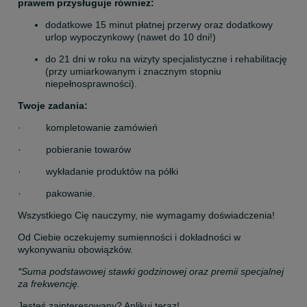
prawem przysługuje również:
dodatkowe 15 minut płatnej przerwy oraz dodatkowy 
urlop wypoczynkowy (nawet do 10 dni!)
do 21 dni w roku na wizyty specjalistyczne i rehabilitację 
(przy umiarkowanym i znacznym stopniu 
niepełnosprawności).
Twoje zadania:
·         kompletowanie zamówień
·         pobieranie towarów
·         wykładanie produktów na półki
·         pakowanie.
Wszystkiego Cię nauczymy, nie wymagamy doświadczenia!
Od Ciebie oczekujemy sumienności i dokładności w 
wykonywaniu obowiązków.
*Suma podstawowej stawki godzinowej oraz premii specjalnej 
za frekwencję.
Jesteś zainteresowany? Aplikuj teraz!