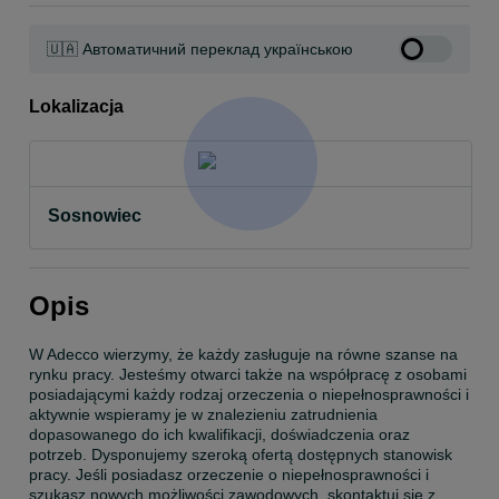
🇺🇦 Автоматичний переклад українською
Lokalizacja
Sosnowiec
Opis
W Adecco wierzymy, że każdy zasługuje na równe szanse na 
rynku pracy. Jesteśmy otwarci także na współpracę z osobami 
posiadającymi każdy rodzaj orzeczenia o niepełnosprawności i 
aktywnie wspieramy je w znalezieniu zatrudnienia 
dopasowanego do ich kwalifikacji, doświadczenia oraz 
potrzeb. Dysponujemy szeroką ofertą dostępnych stanowisk 
pracy. Jeśli posiadasz orzeczenie o niepełnosprawności i 
szukasz nowych możliwości zawodowych, skontaktuj się z 