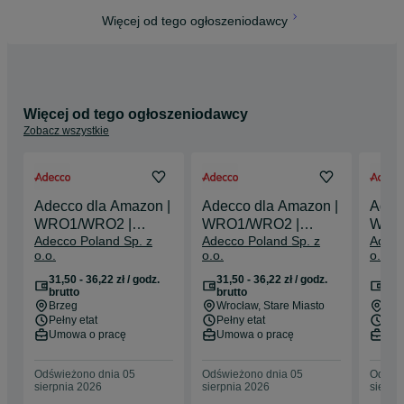
Więcej od tego ogłoszeniodawcy
Więcej od tego ogłoszeniodawcy
Zobacz wszystkie
Adecco dla Amazon |
Adecco dla Amazon |
Adec
WRO1/WRO2 |
WRO1/WRO2 |
WRO
Adecco Poland Sp. z
Adecco Poland Sp. z
Adecc
stawka do 36,22 zł/h
stawka do 36,22 zł/h
stawk
o.o.
o.o.
o.o.
brutto*
brutto*
brutt
31,50 - 36,22 zł / godz.
31,50 - 36,22 zł / godz.
31,5
brutto
brutto
bru
Brzeg
Wrocław
, Stare Miasto
Bie
Pełny etat
Pełny etat
Pełn
Umowa o pracę
Umowa o pracę
Umo
Odświeżono dnia 05
Odświeżono dnia 05
Odświe
sierpnia 2026
sierpnia 2026
sierpn