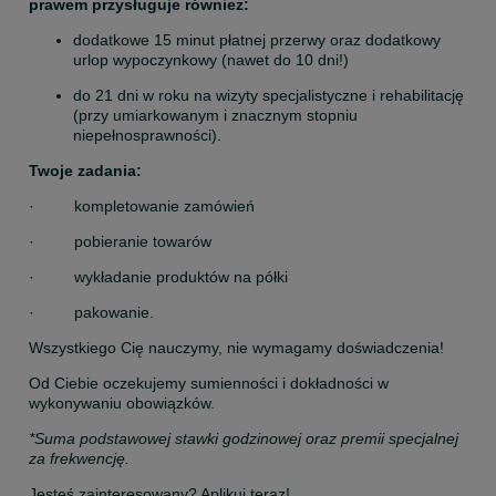
prawem przysługuje również:
dodatkowe 15 minut płatnej przerwy oraz dodatkowy 
urlop wypoczynkowy (nawet do 10 dni!)
do 21 dni w roku na wizyty specjalistyczne i rehabilitację 
(przy umiarkowanym i znacznym stopniu 
niepełnosprawności).
Twoje zadania:
·         kompletowanie zamówień
·         pobieranie towarów
·         wykładanie produktów na półki
·         pakowanie.
Wszystkiego Cię nauczymy, nie wymagamy doświadczenia!
Od Ciebie oczekujemy sumienności i dokładności w 
wykonywaniu obowiązków.
*Suma podstawowej stawki godzinowej oraz premii specjalnej 
za frekwencję.
Jesteś zainteresowany? Aplikuj teraz!