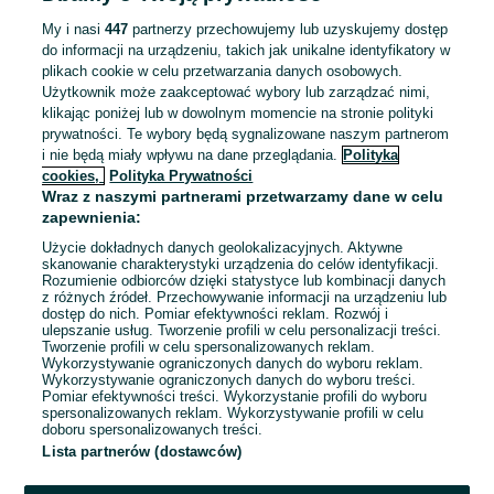
03 sierpnia 2026
My i nasi
447
partnerzy przechowujemy lub uzyskujemy dostęp
do informacji na urządzeniu, takich jak unikalne identyfikatory w
plikach cookie w celu przetwarzania danych osobowych.
Pakowanie ciastek- Praca od ZARAZ!
Użytkownik może zaakceptować wybory lub zarządzać nimi,
klikając poniżej lub w dowolnym momencie na stronie polityki
prywatności. Te wybory będą sygnalizowane naszym partnerom
i nie będą miały wpływu na dane przeglądania.
Polityka
6 000 - 8 000 zł / mies. brutto
Katowice
, Kostuchna
cookies,
Polityka Prywatności
Pełny etat
Wraz z naszymi partnerami przetwarzamy dane w celu
Umowa zlecenie
zapewnienia:
Specjalne wymagania: Książeczka sanepidowska
Użycie dokładnych danych geolokalizacyjnych. Aktywne
skanowanie charakterystyki urządzenia do celów identyfikacji.
Doświadczenie nie jest wymagane
Rozumienie odbiorców dzięki statystyce lub kombinacji danych
Dyspozycyjność: Praca zmianowa, Praca w weekendy
z różnych źródeł. Przechowywanie informacji na urządzeniu lub
dostęp do nich. Pomiar efektywności reklam. Rozwój i
Miejsce pracy: W siedzibie firmy
+ 2 inne
ulepszanie usług. Tworzenie profili w celu personalizacji treści.
Tworzenie profili w celu spersonalizowanych reklam.
Wykorzystywanie ograniczonych danych do wyboru reklam.
Odświeżono dnia 06 sierpnia 2026
Wykorzystywanie ograniczonych danych do wyboru treści.
Pomiar efektywności treści. Wykorzystanie profili do wyboru
spersonalizowanych reklam. Wykorzystywanie profili w celu
doboru spersonalizowanych treści.
Lista partnerów (dostawców)
Strona główna
Praca
Prace magazynowe
Prace magazynowe -
Śląskie
Prace magazynowe - Sosnowiec