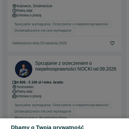
Katowice
, Śródmieście
Pełny etat
Umowa o pracę
Specjalne wymagania: Orzeczenie o niepełnosprawności
Doświadczenie nie jest wymagane
Odświeżono dnia 03 sierpnia 2026
Sprzątanie z orzeczeniem o
niepełnosprawności NOCKI od 09.2026
4 806 - 5 100 zł / mies. brutto
Sosnowiec
Pełny etat
Umowa o pracę
Specjalne wymagania: Orzeczenie o niepełnosprawności
Doświadczenie nie jest wymagane
Miejsce pracy: W siedzibie firmy
Dbamy o Twoją prywatność