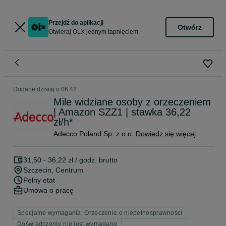
Przejdź do aplikacji
Otwórz
Otwieraj OLX jednym tapnięciem
Dodane
dzisiaj o 06:42
Mile widziane osoby z orzeczeniem
| Amazon SZZ1 | stawka 36,22
zł/h*
Adecco Poland Sp. z o.o.
Dowiedz się więcej
31,50 - 36,22 zł / godz. brutto
Szczecin
, Centrum
Pełny etat
Umowa o pracę
Specjalne wymagania: Orzeczenie o niepełnosprawności
Doświadczenie nie jest wymagane