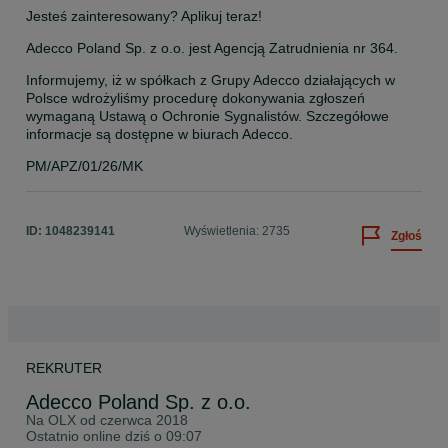
Jesteś zainteresowany? Aplikuj teraz!
Adecco Poland Sp. z o.o. jest Agencją Zatrudnienia nr 364.
Informujemy, iż w spółkach z Grupy Adecco działających w 
Polsce wdrożyliśmy procedurę dokonywania zgłoszeń 
wymaganą Ustawą o Ochronie Sygnalistów. Szczegółowe 
informacje są dostępne w biurach Adecco.
PM/APZ/01/26/MK
ID:
1048239141
Wyświetlenia: 2735
Zgłoś
REKRUTER
Adecco Poland Sp. z o.o.
Na OLX od
czerwca 2018
Ostatnio online dziś o 09:07