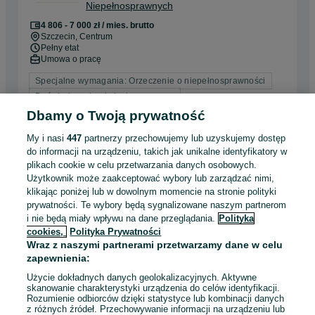
Niepełnosprawnych
4 806 - 7 000 zł / mies. brutto
Szczecin
, Centrum
Pełny etat
Umowa o pracę
Specjalne wymagania: Orzeczenie o niepełnosprawności
Doświadczenie nie jest wymagane
Dyspozycyjność: Elastyczny czas pracy, Praca zmianowa,
Dbamy o Twoją prywatność
Praca w weekendy
Miejsce pracy: W siedzibie firmy
My i nasi
447
partnerzy przechowujemy lub uzyskujemy dostęp
do informacji na urządzeniu, takich jak unikalne identyfikatory w
plikach cookie w celu przetwarzania danych osobowych.
Odświeżono dnia 06 sierpnia 2026
Użytkownik może zaakceptować wybory lub zarządzać nimi,
klikając poniżej lub w dowolnym momencie na stronie polityki
prywatności. Te wybory będą sygnalizowane naszym partnerom
Mazda - Doradca serwisowy (k/m) - lok.
i nie będą miały wpływu na dane przeglądania.
Polityka
Słoneczne, Szczecin
cookies,
Polityka Prywatności
Wraz z naszymi partnerami przetwarzamy dane w celu
zapewnienia:
Szczecin
, Słoneczne
Pełny etat
Użycie dokładnych danych geolokalizacyjnych. Aktywne
Umowa o pracę
skanowanie charakterystyki urządzenia do celów identyfikacji.
Rozumienie odbiorców dzięki statystyce lub kombinacji danych
Doświadczenie nie jest wymagane
z różnych źródeł. Przechowywanie informacji na urządzeniu lub