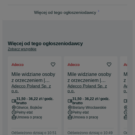
Więcej od tego ogłoszeniodawcy
Więcej od tego ogłoszeniodawcy
Zobacz wszystkie
Mile widziane osoby
Mile widziane osoby
Mile
z orzeczeniem |
z orzeczeniem |
z orz
Adecco Poland Sp. z
Adecco Poland Sp. z
Adecc
KTW3 | stawka 36,22
Amazon WRO1&2 |
WRO5
o.o.
o.o.
o.o.
zł/h*
stawka 36,22 zł/h*
zł/h*
31,50 - 36,22 zł / godz.
31,50 - 36,22 zł / godz.
31,5
brutto
brutto
bru
Gliwice
, Bojków
Bielany Wrocławskie
Leg
Pełny etat
Pełny etat
Pełn
Umowa o pracę
Umowa o pracę
Umo
Odświeżono dzisiaj o 10:51
Odświeżono dzisiaj o 10:49
Odświe