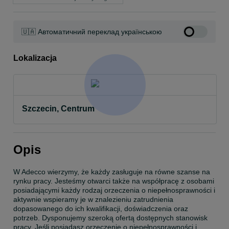
🇺🇦 Автоматичний переклад українською
Lokalizacja
Szczecin, Centrum
Opis
W Adecco wierzymy, że każdy zasługuje na równe szanse na 
rynku pracy. Jesteśmy otwarci także na współpracę z osobami 
posiadającymi każdy rodzaj orzeczenia o niepełnosprawności i 
aktywnie wspieramy je w znalezieniu zatrudnienia 
dopasowanego do ich kwalifikacji, doświadczenia oraz 
potrzeb. Dysponujemy szeroką ofertą dostępnych stanowisk 
pracy. Jeśli posiadasz orzeczenie o niepełnosprawności i 