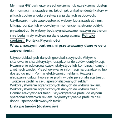
My i nasi
447
partnerzy przechowujemy lub uzyskujemy dostęp
Odświeżono dnia 06 sierpnia 2026
do informacji na urządzeniu, takich jak unikalne identyfikatory w
plikach cookie w celu przetwarzania danych osobowych.
Użytkownik może zaakceptować wybory lub zarządzać nimi,
klikając poniżej lub w dowolnym momencie na stronie polityki
Pracownik produkcji/Pracownica
prywatności. Te wybory będą sygnalizowane naszym partnerom
produkcji - Monter/Monterka
i nie będą miały wpływu na dane przeglądania.
Polityka
Hitachi Energy Poland Sp. z o.o.
cookies,
Polityka Prywatności
Wraz z naszymi partnerami przetwarzamy dane w celu
Łódź
, Bałuty
Pełny etat
zapewnienia:
Umowa o pracę
Użycie dokładnych danych geolokalizacyjnych. Aktywne
skanowanie charakterystyki urządzenia do celów identyfikacji.
Doświadczenie nie jest wymagane
Rozumienie odbiorców dzięki statystyce lub kombinacji danych
Dyspozycyjność: Praca zmianowa
z różnych źródeł. Przechowywanie informacji na urządzeniu lub
dostęp do nich. Pomiar efektywności reklam. Rozwój i
Miejsce pracy: W siedzibie firmy
ulepszanie usług. Tworzenie profili w celu personalizacji treści.
Tworzenie profili w celu spersonalizowanych reklam.
Wykorzystywanie ograniczonych danych do wyboru reklam.
Odświeżono dnia 06 sierpnia 2026
Wykorzystywanie ograniczonych danych do wyboru treści.
Pomiar efektywności treści. Wykorzystanie profili do wyboru
spersonalizowanych reklam. Wykorzystywanie profili w celu
doboru spersonalizowanych treści.
Lista partnerów (dostawców)
Strona główna
Praca
Prace magazynowe
Prace magazynowe -
Łódzkie
Prace magazynowe - Pawlikowice