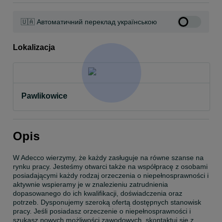
🇺🇦 Автоматичний переклад українською
Lokalizacja
Pawlikowice
Opis
W Adecco wierzymy, że każdy zasługuje na równe szanse na 
rynku pracy. Jesteśmy otwarci także na współpracę z osobami 
posiadającymi każdy rodzaj orzeczenia o niepełnosprawności i 
aktywnie wspieramy je w znalezieniu zatrudnienia 
dopasowanego do ich kwalifikacji, doświadczenia oraz 
potrzeb. Dysponujemy szeroką ofertą dostępnych stanowisk 
pracy. Jeśli posiadasz orzeczenie o niepełnosprawności i 
szukasz nowych możliwości zawodowych, skontaktuj się z 