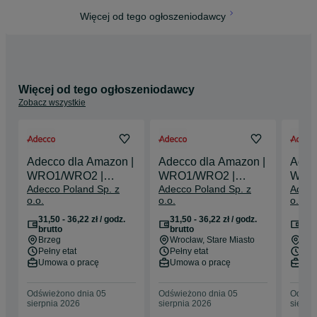
Więcej od tego ogłoszeniodawcy
Więcej od tego ogłoszeniodawcy
Zobacz wszystkie
Adecco dla Amazon |
Adecco dla Amazon |
Adec
WRO1/WRO2 |
WRO1/WRO2 |
WRO
Adecco Poland Sp. z
Adecco Poland Sp. z
Adecc
stawka do 36,22 zł/h
stawka do 36,22 zł/h
stawk
o.o.
o.o.
o.o.
brutto*
brutto*
brutt
31,50 - 36,22 zł / godz.
31,50 - 36,22 zł / godz.
31,5
brutto
brutto
bru
Brzeg
Wrocław
, Stare Miasto
Bie
Pełny etat
Pełny etat
Pełn
Umowa o pracę
Umowa o pracę
Umo
Odświeżono dnia 05
Odświeżono dnia 05
Odświe
sierpnia 2026
sierpnia 2026
sierpn