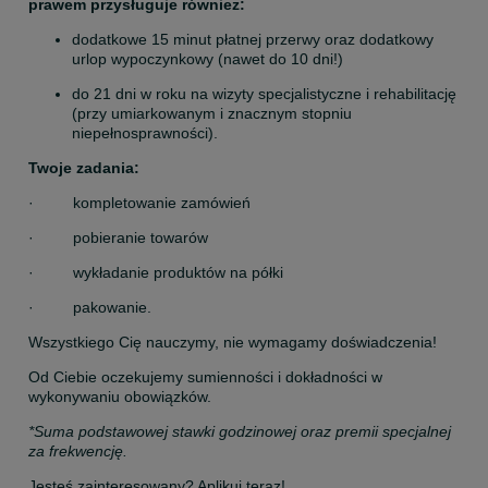
prawem przysługuje również:
dodatkowe 15 minut płatnej przerwy oraz dodatkowy 
urlop wypoczynkowy (nawet do 10 dni!)
do 21 dni w roku na wizyty specjalistyczne i rehabilitację 
(przy umiarkowanym i znacznym stopniu 
niepełnosprawności).
Twoje zadania:
·         kompletowanie zamówień
·         pobieranie towarów
·         wykładanie produktów na półki
·         pakowanie.
Wszystkiego Cię nauczymy, nie wymagamy doświadczenia!
Od Ciebie oczekujemy sumienności i dokładności w 
wykonywaniu obowiązków.
*Suma podstawowej stawki godzinowej oraz premii specjalnej 
za frekwencję.
Jesteś zainteresowany? Aplikuj teraz!