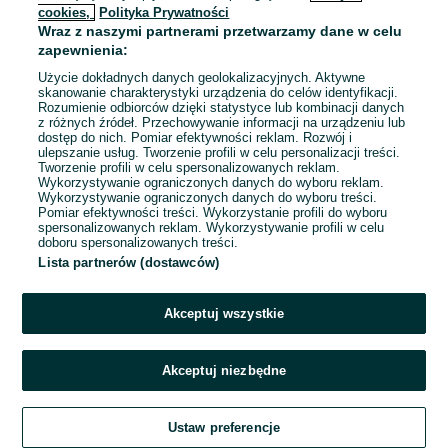
cookies,
Polityka Prywatności
Wraz z naszymi partnerami przetwarzamy dane w celu
To ogłoszenie nie jest już dostępne
zapewnienia:
Użycie dokładnych danych geolokalizacyjnych. Aktywne
skanowanie charakterystyki urządzenia do celów identyfikacji.
Rozumienie odbiorców dzięki statystyce lub kombinacji danych
Przejdź na stronę główną
z różnych źródeł. Przechowywanie informacji na urządzeniu lub
dostęp do nich. Pomiar efektywności reklam. Rozwój i
ulepszanie usług. Tworzenie profili w celu personalizacji treści.
Tworzenie profili w celu spersonalizowanych reklam.
Wykorzystywanie ograniczonych danych do wyboru reklam.
Wykorzystywanie ograniczonych danych do wyboru treści.
Pomiar efektywności treści. Wykorzystanie profili do wyboru
spersonalizowanych reklam. Wykorzystywanie profili w celu
doboru spersonalizowanych treści.
Lista partnerów (dostawców)
Akceptuj wszystkie
Akceptuj niezbędne
Ustaw preferencje