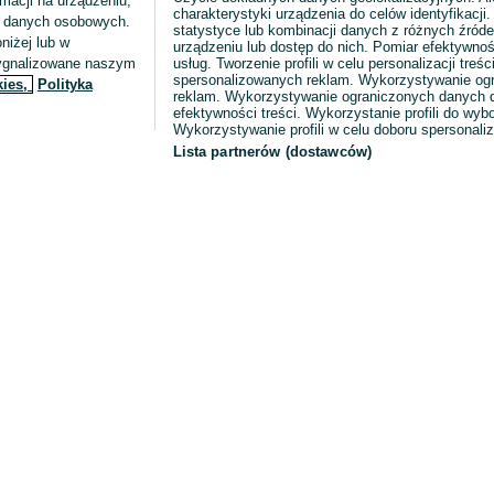
macji na urządzeniu,
charakterystyki urządzenia do celów identyfikacji
ia danych osobowych.
statystyce lub kombinacji danych z różnych źróde
niżej lub w
urządzeniu lub dostęp do nich. Pomiar efektywnoś
sygnalizowane naszym
usług. Tworzenie profili w celu personalizacji treści
spersonalizowanych reklam. Wykorzystywanie og
kies,
Polityka
reklam. Wykorzystywanie ograniczonych danych d
efektywności treści. Wykorzystanie profili do wy
Wykorzystywanie profili w celu doboru spersonali
Lista partnerów (dostawców)