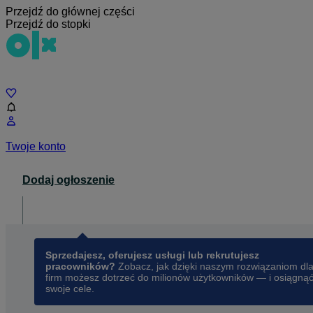
Przejdź do głównej części
Przejdź do stopki
Czat
Twoje konto
Dodaj ogłoszenie
Dla biznesu
opens in a new tab
Sprzedajesz, oferujesz usługi lub rekrutujesz
pracowników?
Zobacz, jak dzięki naszym rozwiązaniom dl
firm możesz dotrzeć do milionów użytkowników — i osiągną
swoje cele.