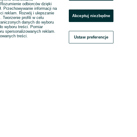
. Rozumienie odbiorców dzięki
ł. Przechowywanie informacji na
ci reklam. Rozwój i ulepszanie
Akceptuj niezbędne
. Tworzenie profili w celu
raniczonych danych do wyboru
o wyboru treści. Pomiar
boru spersonalizowanych reklam.
zowanych treści.
Ustaw preferencje