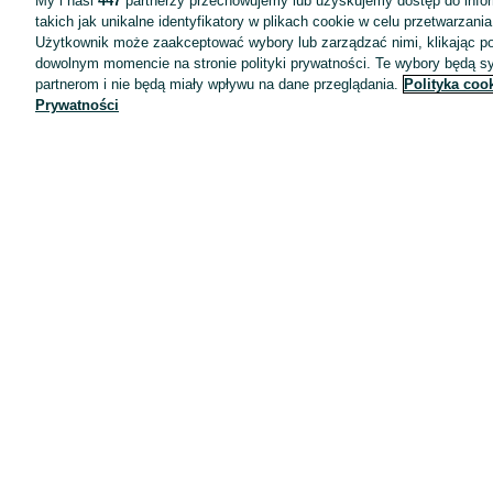
My i nasi
447
partnerzy przechowujemy lub uzyskujemy dostęp do infor
takich jak unikalne identyfikatory w plikach cookie w celu przetwarzan
Użytkownik może zaakceptować wybory lub zarządzać nimi, klikając po
dowolnym momencie na stronie polityki prywatności. Te wybory będą 
partnerom i nie będą miały wpływu na dane przeglądania.
Polityka coo
Prywatności
Aplikacje mobilne OLX.pl
Pomoc
Wyróżnione ogłoszenia
Oferta dla firm
Blog
Regulamin
Polityka prywatności
Reklama
Informacja o realizowanej strategii podatkowej