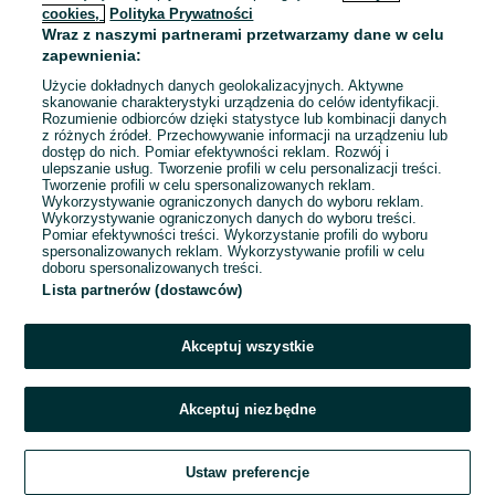
cookies,
Polityka Prywatności
Wraz z naszymi partnerami przetwarzamy dane w celu
To ogłoszenie nie jest już dostępne
zapewnienia:
Użycie dokładnych danych geolokalizacyjnych. Aktywne
skanowanie charakterystyki urządzenia do celów identyfikacji.
Rozumienie odbiorców dzięki statystyce lub kombinacji danych
Przejdź na stronę główną
z różnych źródeł. Przechowywanie informacji na urządzeniu lub
dostęp do nich. Pomiar efektywności reklam. Rozwój i
ulepszanie usług. Tworzenie profili w celu personalizacji treści.
Tworzenie profili w celu spersonalizowanych reklam.
Wykorzystywanie ograniczonych danych do wyboru reklam.
Wykorzystywanie ograniczonych danych do wyboru treści.
Pomiar efektywności treści. Wykorzystanie profili do wyboru
spersonalizowanych reklam. Wykorzystywanie profili w celu
doboru spersonalizowanych treści.
Lista partnerów (dostawców)
Akceptuj wszystkie
Akceptuj niezbędne
Ustaw preferencje