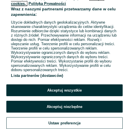
cookies,
Polityka Prywatności
Wraz z naszymi partnerami przetwarzamy dane w celu
To ogłoszenie nie jest już dostępne
zapewnienia:
Użycie dokładnych danych geolokalizacyjnych. Aktywne
skanowanie charakterystyki urządzenia do celów identyfikacji.
Rozumienie odbiorców dzięki statystyce lub kombinacji danych
Przejdź na stronę główną
z różnych źródeł. Przechowywanie informacji na urządzeniu lub
dostęp do nich. Pomiar efektywności reklam. Rozwój i
ulepszanie usług. Tworzenie profili w celu personalizacji treści.
Tworzenie profili w celu spersonalizowanych reklam.
Wykorzystywanie ograniczonych danych do wyboru reklam.
Wykorzystywanie ograniczonych danych do wyboru treści.
Pomiar efektywności treści. Wykorzystanie profili do wyboru
spersonalizowanych reklam. Wykorzystywanie profili w celu
doboru spersonalizowanych treści.
Lista partnerów (dostawców)
Akceptuj wszystkie
Akceptuj niezbędne
Ustaw preferencje