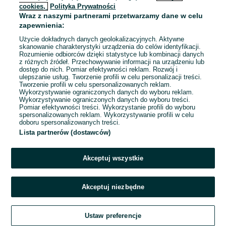
cookies,
Polityka Prywatności
Wraz z naszymi partnerami przetwarzamy dane w celu
To ogłoszenie nie jest już dostępne
zapewnienia:
Użycie dokładnych danych geolokalizacyjnych. Aktywne
skanowanie charakterystyki urządzenia do celów identyfikacji.
Rozumienie odbiorców dzięki statystyce lub kombinacji danych
Przejdź na stronę główną
z różnych źródeł. Przechowywanie informacji na urządzeniu lub
dostęp do nich. Pomiar efektywności reklam. Rozwój i
ulepszanie usług. Tworzenie profili w celu personalizacji treści.
Tworzenie profili w celu spersonalizowanych reklam.
Wykorzystywanie ograniczonych danych do wyboru reklam.
Wykorzystywanie ograniczonych danych do wyboru treści.
Pomiar efektywności treści. Wykorzystanie profili do wyboru
spersonalizowanych reklam. Wykorzystywanie profili w celu
doboru spersonalizowanych treści.
Lista partnerów (dostawców)
Akceptuj wszystkie
Akceptuj niezbędne
Ustaw preferencje