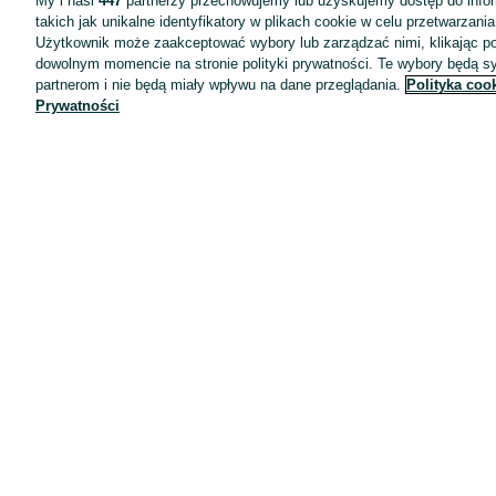
My i nasi
447
partnerzy przechowujemy lub uzyskujemy dostęp do infor
takich jak unikalne identyfikatory w plikach cookie w celu przetwarzan
Użytkownik może zaakceptować wybory lub zarządzać nimi, klikając po
dowolnym momencie na stronie polityki prywatności. Te wybory będą 
partnerom i nie będą miały wpływu na dane przeglądania.
Polityka coo
Prywatności
Aplikacje mobilne OLX.pl
Pomoc
Wyróżnione ogłoszenia
Oferta dla firm
Blog
Regulamin
Polityka prywatności
Reklama
Informacja o realizowanej strategii podatkowej