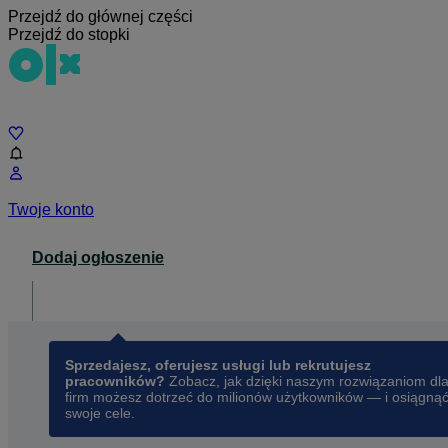
Przejdź do głównej części
Przejdź do stopki
Czat
Twoje konto
Dodaj ogłoszenie
Dla biznesu
opens in a new tab
Sprzedajesz, oferujesz usługi lub rekrutujesz
pracowników?
Zobacz, jak dzięki naszym rozwiązaniom dl
firm możesz dotrzeć do milionów użytkowników — i osiągną
swoje cele.