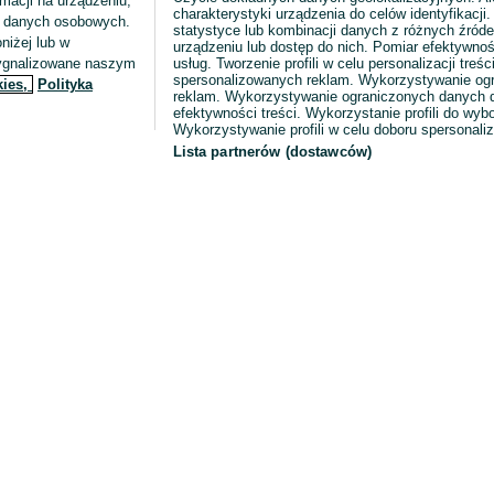
macji na urządzeniu,
charakterystyki urządzenia do celów identyfikacji
ia danych osobowych.
statystyce lub kombinacji danych z różnych źróde
niżej lub w
urządzeniu lub dostęp do nich. Pomiar efektywnoś
sygnalizowane naszym
usług. Tworzenie profili w celu personalizacji treści
spersonalizowanych reklam. Wykorzystywanie og
kies,
Polityka
reklam. Wykorzystywanie ograniczonych danych d
efektywności treści. Wykorzystanie profili do wy
Wykorzystywanie profili w celu doboru spersonali
Lista partnerów (dostawców)