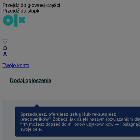
Przejdź do głównej części
Przejdź do stopki
Czat
Twoje konto
Dodaj ogłoszenie
Dla biznesu
opens in a new tab
Sprzedajesz, oferujesz usługi lub rekrutujesz
pracowników?
Zobacz, jak dzięki naszym rozwiązaniom dl
firm możesz dotrzeć do milionów użytkowników — i osiągną
swoje cele.