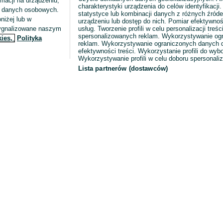
macji na urządzeniu,
charakterystyki urządzenia do celów identyfikacji
ia danych osobowych.
statystyce lub kombinacji danych z różnych źróde
niżej lub w
urządzeniu lub dostęp do nich. Pomiar efektywnoś
sygnalizowane naszym
usług. Tworzenie profili w celu personalizacji treści
spersonalizowanych reklam. Wykorzystywanie og
kies,
Polityka
reklam. Wykorzystywanie ograniczonych danych d
efektywności treści. Wykorzystanie profili do wy
Wykorzystywanie profili w celu doboru spersonali
Lista partnerów (dostawców)