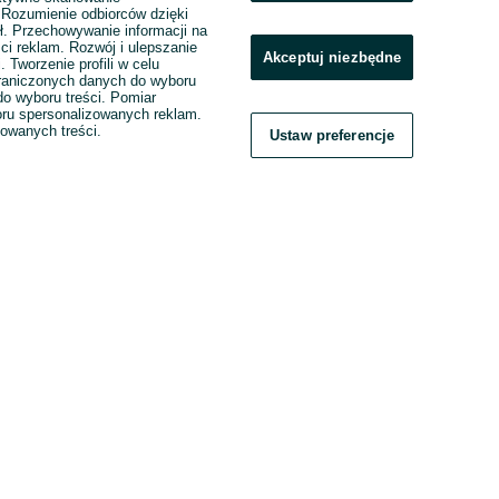
. Rozumienie odbiorców dzięki
ł. Przechowywanie informacji na
ci reklam. Rozwój i ulepszanie
Akceptuj niezbędne
. Tworzenie profili w celu
raniczonych danych do wyboru
o wyboru treści. Pomiar
boru spersonalizowanych reklam.
zowanych treści.
Ustaw preferencje