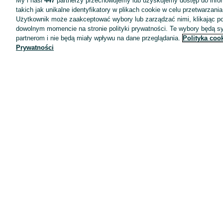
My i nasi
447
partnerzy przechowujemy lub uzyskujemy dostęp do infor
takich jak unikalne identyfikatory w plikach cookie w celu przetwarzan
Użytkownik może zaakceptować wybory lub zarządzać nimi, klikając po
dowolnym momencie na stronie polityki prywatności. Te wybory będą 
partnerom i nie będą miały wpływu na dane przeglądania.
Polityka coo
Prywatności
Aplikacje mobilne OLX.pl
Pomoc
Wyróżnione ogłoszenia
Oferta dla firm
Blog
Regulamin
Polityka prywatności
Reklama
Informacja o realizowanej strategii podatkowej