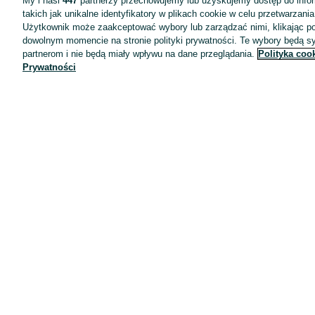
My i nasi
447
partnerzy przechowujemy lub uzyskujemy dostęp do infor
takich jak unikalne identyfikatory w plikach cookie w celu przetwarzan
Użytkownik może zaakceptować wybory lub zarządzać nimi, klikając po
dowolnym momencie na stronie polityki prywatności. Te wybory będą 
partnerom i nie będą miały wpływu na dane przeglądania.
Polityka coo
Prywatności
Aplikacje mobilne OLX.pl
Pomoc
Wyróżnione ogłoszenia
Oferta dla firm
Blog
Regulamin
Polityka prywatności
Reklama
Informacja o realizowanej strategii podatkowej