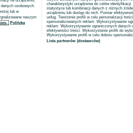
macji na urządzeniu,
charakterystyki urządzenia do celów identyfikacji
ia danych osobowych.
statystyce lub kombinacji danych z różnych źróde
niżej lub w
urządzeniu lub dostęp do nich. Pomiar efektywnoś
sygnalizowane naszym
usług. Tworzenie profili w celu personalizacji treści
spersonalizowanych reklam. Wykorzystywanie og
kies,
Polityka
reklam. Wykorzystywanie ograniczonych danych d
efektywności treści. Wykorzystanie profili do wy
Wykorzystywanie profili w celu doboru spersonali
Lista partnerów (dostawców)