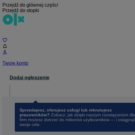
Przejdź do głównej części
Przejdź do stopki
Czat
Twoje konto
Dodaj ogłoszenie
Dla biznesu
opens in a new tab
Sprzedajesz, oferujesz usługi lub rekrutujesz
pracowników?
Zobacz, jak dzięki naszym rozwiązaniom dl
firm możesz dotrzeć do milionów użytkowników — i osiągną
swoje cele.