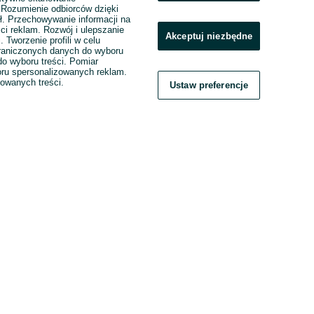
. Rozumienie odbiorców dzięki
ł. Przechowywanie informacji na
ci reklam. Rozwój i ulepszanie
Akceptuj niezbędne
. Tworzenie profili w celu
raniczonych danych do wyboru
o wyboru treści. Pomiar
boru spersonalizowanych reklam.
zowanych treści.
Ustaw preferencje