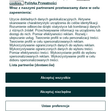
cookies,
Polityka Prywatności
Wraz z naszymi partnerami przetwarzamy dane w celu
To ogłoszenie nie jest już dostępne
zapewnienia:
Użycie dokładnych danych geolokalizacyjnych. Aktywne
skanowanie charakterystyki urządzenia do celów identyfikacji.
Rozumienie odbiorców dzięki statystyce lub kombinacji danych
Przejdź na stronę główną
z różnych źródeł. Przechowywanie informacji na urządzeniu lub
dostęp do nich. Pomiar efektywności reklam. Rozwój i
ulepszanie usług. Tworzenie profili w celu personalizacji treści.
Tworzenie profili w celu spersonalizowanych reklam.
Wykorzystywanie ograniczonych danych do wyboru reklam.
Wykorzystywanie ograniczonych danych do wyboru treści.
Pomiar efektywności treści. Wykorzystanie profili do wyboru
spersonalizowanych reklam. Wykorzystywanie profili w celu
doboru spersonalizowanych treści.
Lista partnerów (dostawców)
Akceptuj wszystkie
Akceptuj niezbędne
Ustaw preferencje