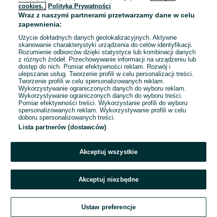
cookies,
Polityka Prywatności
Wraz z naszymi partnerami przetwarzamy dane w celu
To ogłoszenie nie jest już dostępne
zapewnienia:
Użycie dokładnych danych geolokalizacyjnych. Aktywne
skanowanie charakterystyki urządzenia do celów identyfikacji.
Rozumienie odbiorców dzięki statystyce lub kombinacji danych
Przejdź na stronę główną
z różnych źródeł. Przechowywanie informacji na urządzeniu lub
dostęp do nich. Pomiar efektywności reklam. Rozwój i
ulepszanie usług. Tworzenie profili w celu personalizacji treści.
Tworzenie profili w celu spersonalizowanych reklam.
Wykorzystywanie ograniczonych danych do wyboru reklam.
Wykorzystywanie ograniczonych danych do wyboru treści.
Pomiar efektywności treści. Wykorzystanie profili do wyboru
spersonalizowanych reklam. Wykorzystywanie profili w celu
doboru spersonalizowanych treści.
Lista partnerów (dostawców)
Akceptuj wszystkie
Akceptuj niezbędne
Ustaw preferencje