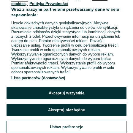
cookies,
Polityka Prywatności
Wraz z naszymi partnerami przetwarzamy dane w celu
To ogłoszenie nie jest już dostępne
zapewnienia:
Użycie dokładnych danych geolokalizacyjnych. Aktywne
skanowanie charakterystyki urządzenia do celów identyfikacji.
Rozumienie odbiorców dzięki statystyce lub kombinacji danych
Przejdź na stronę główną
z różnych źródeł. Przechowywanie informacji na urządzeniu lub
dostęp do nich. Pomiar efektywności reklam. Rozwój i
ulepszanie usług. Tworzenie profili w celu personalizacji treści.
Tworzenie profili w celu spersonalizowanych reklam.
Wykorzystywanie ograniczonych danych do wyboru reklam.
Wykorzystywanie ograniczonych danych do wyboru treści.
Pomiar efektywności treści. Wykorzystanie profili do wyboru
spersonalizowanych reklam. Wykorzystywanie profili w celu
doboru spersonalizowanych treści.
Lista partnerów (dostawców)
Akceptuj wszystkie
Akceptuj niezbędne
Ustaw preferencje