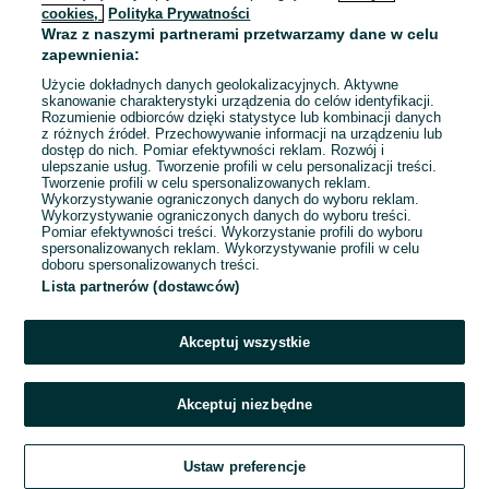
cookies,
Polityka Prywatności
Wraz z naszymi partnerami przetwarzamy dane w celu
To ogłoszenie nie jest już dostępne
zapewnienia:
Użycie dokładnych danych geolokalizacyjnych. Aktywne
skanowanie charakterystyki urządzenia do celów identyfikacji.
Rozumienie odbiorców dzięki statystyce lub kombinacji danych
Przejdź na stronę główną
z różnych źródeł. Przechowywanie informacji na urządzeniu lub
dostęp do nich. Pomiar efektywności reklam. Rozwój i
ulepszanie usług. Tworzenie profili w celu personalizacji treści.
Tworzenie profili w celu spersonalizowanych reklam.
Wykorzystywanie ograniczonych danych do wyboru reklam.
Wykorzystywanie ograniczonych danych do wyboru treści.
Pomiar efektywności treści. Wykorzystanie profili do wyboru
spersonalizowanych reklam. Wykorzystywanie profili w celu
doboru spersonalizowanych treści.
Lista partnerów (dostawców)
Akceptuj wszystkie
Akceptuj niezbędne
Ustaw preferencje