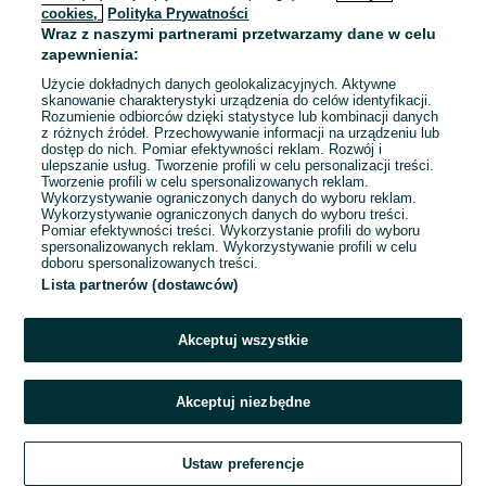
cookies,
Polityka Prywatności
Wraz z naszymi partnerami przetwarzamy dane w celu
To ogłoszenie nie jest już dostępne
zapewnienia:
Użycie dokładnych danych geolokalizacyjnych. Aktywne
skanowanie charakterystyki urządzenia do celów identyfikacji.
Rozumienie odbiorców dzięki statystyce lub kombinacji danych
Przejdź na stronę główną
z różnych źródeł. Przechowywanie informacji na urządzeniu lub
dostęp do nich. Pomiar efektywności reklam. Rozwój i
ulepszanie usług. Tworzenie profili w celu personalizacji treści.
Tworzenie profili w celu spersonalizowanych reklam.
Wykorzystywanie ograniczonych danych do wyboru reklam.
Wykorzystywanie ograniczonych danych do wyboru treści.
Pomiar efektywności treści. Wykorzystanie profili do wyboru
spersonalizowanych reklam. Wykorzystywanie profili w celu
doboru spersonalizowanych treści.
Lista partnerów (dostawców)
Akceptuj wszystkie
Akceptuj niezbędne
Ustaw preferencje