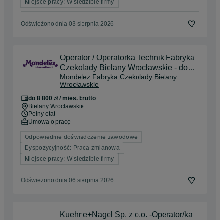
Miejsce pracy: W siedzibie firmy
Odświeżono dnia 03 sierpnia 2026
Operator / Operatorka Technik Fabryka
Czekolady Bielany Wrocławskie - do
Mondelez Fabryka Czekolady Bielany
8800 zł brutto!!!
Wrocławskie
do 8 800 zł / mies. brutto
Bielany Wrocławskie
Pełny etat
Umowa o pracę
Odpowiednie doświadczenie zawodowe
Dyspozycyjność: Praca zmianowa
Miejsce pracy: W siedzibie firmy
Odświeżono dnia 06 sierpnia 2026
Kuehne+Nagel Sp. z o.o. -Operator/ka