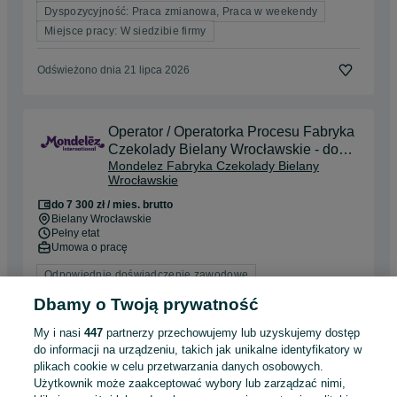
Dyspozycyjność: Praca zmianowa, Praca w weekendy
Miejsce pracy: W siedzibie firmy
Odświeżono dnia 21 lipca 2026
Operator / Operatorka Procesu Fabryka
Czekolady Bielany Wrocławskie - do
Mondelez Fabryka Czekolady Bielany
7300 zł brutto!!!
Wrocławskie
do 7 300 zł / mies. brutto
Bielany Wrocławskie
Pełny etat
Umowa o pracę
Odpowiednie doświadczenie zawodowe
Dyspozycyjność: Praca zmianowa
Dbamy o Twoją prywatność
Miejsce pracy: W siedzibie firmy
My i nasi
447
partnerzy przechowujemy lub uzyskujemy dostęp
do informacji na urządzeniu, takich jak unikalne identyfikatory w
Odświeżono dnia 03 sierpnia 2026
plikach cookie w celu przetwarzania danych osobowych.
Użytkownik może zaakceptować wybory lub zarządzać nimi,