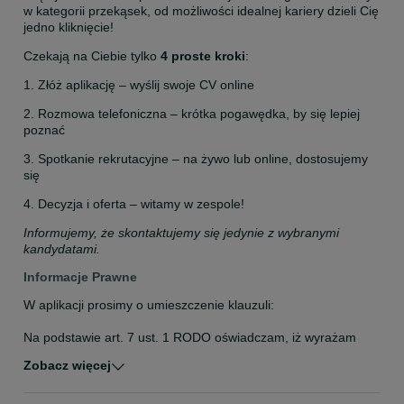
w kategorii przekąsek, od możliwości idealnej kariery dzieli Cię 
jedno kliknięcie!
Czekają na Ciebie tylko 
4 proste kroki
:
1. Złóż aplikację – wyślij swoje CV online
2. Rozmowa telefoniczna – krótka pogawędka, by się lepiej 
poznać
3. Spotkanie rekrutacyjne – na żywo lub online, dostosujemy 
się
4. Decyzja i oferta – witamy w zespole!
Informujemy, że skontaktujemy się jedynie z wybranymi 
kandydatami.
Informacje Prawne
W aplikacji prosimy o umieszczenie klauzuli: 

Na podstawie art. 7 ust. 1 RODO oświadczam, iż wyrażam 
zgodę na przetwarzanie przez administratora, którym są: 
Zobacz więcej
Mondelez Polska Production Sp. z o.o. Fabryka Czekolady w 
Bielanach Wrocławskich, ul. Czekoladowa 1, 55-040 
Kobierzyce, moich danych osobowych w celu 