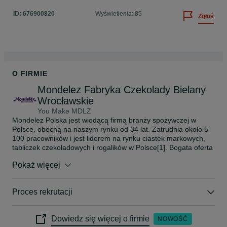
przeprowadzenia procedury rekrutacji na stanowisko 
ID:
676900820
Wyświetlenia: 85
Zgłoś
wskazane w ogłoszeniu o pracę. Powyższa zgoda została 
wyrażona dobrowolnie zgodnie z art. 4 pkt 11 RODO. 
Niniejszym potwierdzam zapoznanie się z klauzulą 
informacyjną.
O FIRMIE
Mondelez Fabryka Czekolady Bielany
Wrocławskie
You Make MDLZ
Mondelez Polska jest wiodącą firmą branży spożywczej w 
Polsce, obecną na naszym rynku od 34 lat. Zatrudnia około 5 
100 pracowników i jest liderem na rynku ciastek markowych, 
tabliczek czekoladowych i rogalików w Polsce[1]. Bogata oferta 
firmy obejmuje marki takie jak: czekolady Milka, Toblerone, 
Pokaż więcej
Alpen Gold i Nussbeisser, wafelki Prince Polo, batony 3BIT, 
ciastka Milka, OREO, belVita, Lubisie, Delicje, San, Łakotki, 
rogaliki i przekąski 7Days oraz cukierki Halls. Mondelez 
Proces rekrutacji
posiada w Polsce siedem zakładów produkcyjnych w: 
Jarosławiu, Cieszynie, Płońsku, Jankowicach, Bielanach 
Wrocławskich, Skarbimierzu i Tomaszowie Mazowieckim. Jest 
Dowiedz się więcej o firmie
NOWOŚĆ
częścią rodziny firm Mondelēz International, Inc. Pod nazwą 