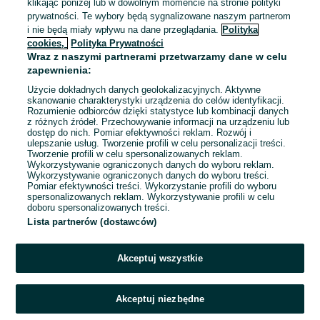
klikając poniżej lub w dowolnym momencie na stronie polityki
Pracownik działu przygotowania produkcji
prywatności. Te wybory będą sygnalizowane naszym partnerom
Przedsiębiorstwo HAK Sp. z o.o.
i nie będą miały wpływu na dane przeglądania.
Polityka
cookies,
Polityka Prywatności
Wrocław
, Fabryczna
Wraz z naszymi partnerami przetwarzamy dane w celu
Pełny etat
zapewnienia:
Umowa o pracę
Użycie dokładnych danych geolokalizacyjnych. Aktywne
Odpowiednie doświadczenie zawodowe
skanowanie charakterystyki urządzenia do celów identyfikacji.
Miejsce pracy: W siedzibie firmy
Rozumienie odbiorców dzięki statystyce lub kombinacji danych
z różnych źródeł. Przechowywanie informacji na urządzeniu lub
Pracownicy z Ukrainy: 🇺🇦 Запрошуємо людей з України
dostęp do nich. Pomiar efektywności reklam. Rozwój i
(Zapraszamy pracowników z Ukrainy)
ulepszanie usług. Tworzenie profili w celu personalizacji treści.
Tworzenie profili w celu spersonalizowanych reklam.
Wykorzystywanie ograniczonych danych do wyboru reklam.
Odświeżono dnia 06 sierpnia 2026
Wykorzystywanie ograniczonych danych do wyboru treści.
Pomiar efektywności treści. Wykorzystanie profili do wyboru
spersonalizowanych reklam. Wykorzystywanie profili w celu
doboru spersonalizowanych treści.
Lista partnerów (dostawców)
Strona główna
Praca
Prace magazynowe
Prace magazynowe -
Dolnośląskie
Prace magazynowe - Bielany Wrocławskie
Akceptuj wszystkie
KATEGORIA
Akceptuj niezbędne