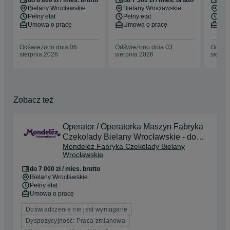
do 8 800 zł / mies. brutto
do 7 300 zł / mies. brutto
do 7
Bielany Wrocławskie
Bielany Wrocławskie
Bie
Pełny etat
Pełny etat
Pełn
Umowa o pracę
Umowa o pracę
Umo
Odświeżono dnia 06
Odświeżono dnia 03
Odświe
sierpnia 2026
sierpnia 2026
sierpn
Zobacz też
Operator / Operatorka Maszyn Fabryka
Czekolady Bielany Wrocławskie - do
Mondelez Fabryka Czekolady Bielany
7000 zł brutto!!!
Wrocławskie
do 7 000 zł / mies. brutto
Bielany Wrocławskie
Pełny etat
Umowa o pracę
Doświadczenie nie jest wymagane
Dyspozycyjność: Praca zmianowa