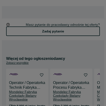
Mondelez funkcjonuje w Polsce od 2013 r.
Masz pytanie do pracodawcy odnośnie tej oferty?
Zadaj pytanie
Więcej od tego ogłoszeniodawcy
Zobacz wszystkie
Operator / Operatorka
Operator / Operatorka
Opera
Technik Fabryka
Procesu Fabryka
Masz
Mondelez Fabryka
Mondelez Fabryka
Monde
Czekolady Bielany
Czekolady Bielany
Czek
Czekolady Bielany
Czekolady Bielany
Czeko
Wrocławskie - do
Wrocławskie - do
Wroc
Wrocławskie
Wrocławskie
Wrocł
8800 zł brutto!!!
7300 zł brutto!!!
7000 