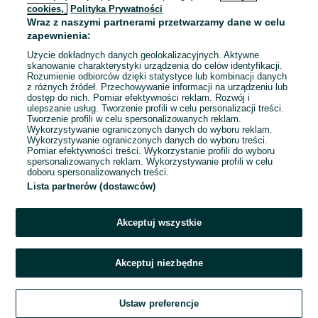
cookies,
Polityka Prywatności
Wraz z naszymi partnerami przetwarzamy dane w celu
To ogłoszenie nie jest już dostępne
zapewnienia:
Użycie dokładnych danych geolokalizacyjnych. Aktywne
skanowanie charakterystyki urządzenia do celów identyfikacji.
Rozumienie odbiorców dzięki statystyce lub kombinacji danych
Przejdź na stronę główną
z różnych źródeł. Przechowywanie informacji na urządzeniu lub
dostęp do nich. Pomiar efektywności reklam. Rozwój i
ulepszanie usług. Tworzenie profili w celu personalizacji treści.
Tworzenie profili w celu spersonalizowanych reklam.
Wykorzystywanie ograniczonych danych do wyboru reklam.
Wykorzystywanie ograniczonych danych do wyboru treści.
Pomiar efektywności treści. Wykorzystanie profili do wyboru
spersonalizowanych reklam. Wykorzystywanie profili w celu
doboru spersonalizowanych treści.
Lista partnerów (dostawców)
Akceptuj wszystkie
Akceptuj niezbędne
Ustaw preferencje