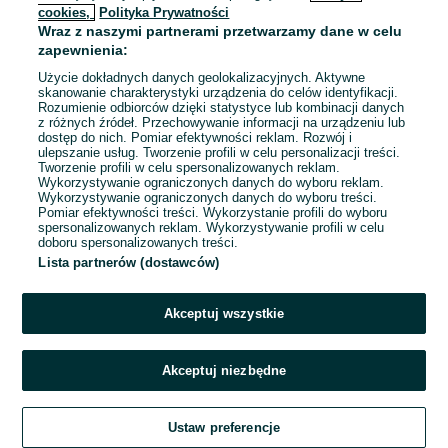
cookies,
Polityka Prywatności
Wraz z naszymi partnerami przetwarzamy dane w celu
To ogłoszenie nie jest już dostępne
zapewnienia:
Użycie dokładnych danych geolokalizacyjnych. Aktywne
skanowanie charakterystyki urządzenia do celów identyfikacji.
Rozumienie odbiorców dzięki statystyce lub kombinacji danych
Przejdź na stronę główną
z różnych źródeł. Przechowywanie informacji na urządzeniu lub
dostęp do nich. Pomiar efektywności reklam. Rozwój i
ulepszanie usług. Tworzenie profili w celu personalizacji treści.
Tworzenie profili w celu spersonalizowanych reklam.
Wykorzystywanie ograniczonych danych do wyboru reklam.
Wykorzystywanie ograniczonych danych do wyboru treści.
Pomiar efektywności treści. Wykorzystanie profili do wyboru
spersonalizowanych reklam. Wykorzystywanie profili w celu
doboru spersonalizowanych treści.
Lista partnerów (dostawców)
Akceptuj wszystkie
Akceptuj niezbędne
Ustaw preferencje