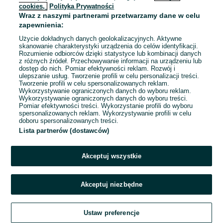
cookies,
Polityka Prywatności
Wraz z naszymi partnerami przetwarzamy dane w celu
To ogłoszenie nie jest już dostępne
zapewnienia:
Użycie dokładnych danych geolokalizacyjnych. Aktywne
skanowanie charakterystyki urządzenia do celów identyfikacji.
Rozumienie odbiorców dzięki statystyce lub kombinacji danych
Przejdź na stronę główną
z różnych źródeł. Przechowywanie informacji na urządzeniu lub
dostęp do nich. Pomiar efektywności reklam. Rozwój i
ulepszanie usług. Tworzenie profili w celu personalizacji treści.
Tworzenie profili w celu spersonalizowanych reklam.
Wykorzystywanie ograniczonych danych do wyboru reklam.
Wykorzystywanie ograniczonych danych do wyboru treści.
Pomiar efektywności treści. Wykorzystanie profili do wyboru
spersonalizowanych reklam. Wykorzystywanie profili w celu
doboru spersonalizowanych treści.
Lista partnerów (dostawców)
Akceptuj wszystkie
Akceptuj niezbędne
Ustaw preferencje