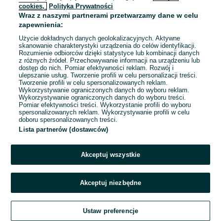
cookies,
Polityka Prywatności
Wraz z naszymi partnerami przetwarzamy dane w celu
To ogłoszenie nie jest już dostępne
zapewnienia:
Użycie dokładnych danych geolokalizacyjnych. Aktywne
skanowanie charakterystyki urządzenia do celów identyfikacji.
Rozumienie odbiorców dzięki statystyce lub kombinacji danych
Przejdź na stronę główną
z różnych źródeł. Przechowywanie informacji na urządzeniu lub
dostęp do nich. Pomiar efektywności reklam. Rozwój i
ulepszanie usług. Tworzenie profili w celu personalizacji treści.
Tworzenie profili w celu spersonalizowanych reklam.
Wykorzystywanie ograniczonych danych do wyboru reklam.
Wykorzystywanie ograniczonych danych do wyboru treści.
Pomiar efektywności treści. Wykorzystanie profili do wyboru
spersonalizowanych reklam. Wykorzystywanie profili w celu
doboru spersonalizowanych treści.
Lista partnerów (dostawców)
Akceptuj wszystkie
Akceptuj niezbędne
Ustaw preferencje