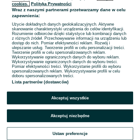
cookies,
Polityka Prywatności
Wraz z naszymi partnerami przetwarzamy dane w celu
To ogłoszenie nie jest już dostępne
zapewnienia:
Użycie dokładnych danych geolokalizacyjnych. Aktywne
skanowanie charakterystyki urządzenia do celów identyfikacji.
Rozumienie odbiorców dzięki statystyce lub kombinacji danych
Przejdź na stronę główną
z różnych źródeł. Przechowywanie informacji na urządzeniu lub
dostęp do nich. Pomiar efektywności reklam. Rozwój i
ulepszanie usług. Tworzenie profili w celu personalizacji treści.
Tworzenie profili w celu spersonalizowanych reklam.
Wykorzystywanie ograniczonych danych do wyboru reklam.
Wykorzystywanie ograniczonych danych do wyboru treści.
Pomiar efektywności treści. Wykorzystanie profili do wyboru
spersonalizowanych reklam. Wykorzystywanie profili w celu
doboru spersonalizowanych treści.
Lista partnerów (dostawców)
Akceptuj wszystkie
Akceptuj niezbędne
Ustaw preferencje