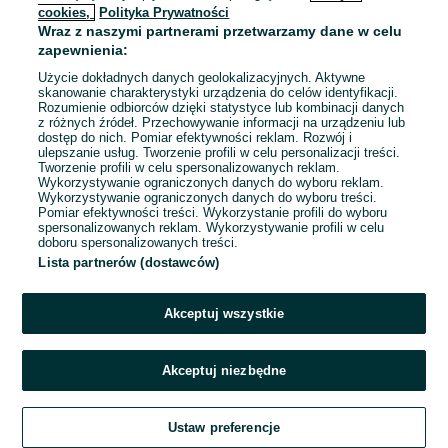
cookies,
Polityka Prywatności
Wraz z naszymi partnerami przetwarzamy dane w celu
To ogłoszenie nie jest już dostępne
zapewnienia:
Użycie dokładnych danych geolokalizacyjnych. Aktywne
skanowanie charakterystyki urządzenia do celów identyfikacji.
Rozumienie odbiorców dzięki statystyce lub kombinacji danych
Przejdź na stronę główną
z różnych źródeł. Przechowywanie informacji na urządzeniu lub
dostęp do nich. Pomiar efektywności reklam. Rozwój i
ulepszanie usług. Tworzenie profili w celu personalizacji treści.
Tworzenie profili w celu spersonalizowanych reklam.
Wykorzystywanie ograniczonych danych do wyboru reklam.
Wykorzystywanie ograniczonych danych do wyboru treści.
Pomiar efektywności treści. Wykorzystanie profili do wyboru
spersonalizowanych reklam. Wykorzystywanie profili w celu
doboru spersonalizowanych treści.
Lista partnerów (dostawców)
Akceptuj wszystkie
Akceptuj niezbędne
Ustaw preferencje