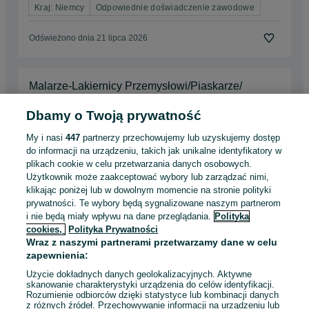
Kraj: Niemcy
Odpowiednie doświadczenie zawodowe
Odświeżono dnia 21 lipca 2026
Malarze-Lakiernicy Przemysłowi/Piaskarze/
Niemcy
Dbamy o Twoją prywatność
Kraków
, Nowa Huta
Pełny etat
My i nasi
447
partnerzy przechowujemy lub uzyskujemy dostęp
Umowa o pracę
do informacji na urządzeniu, takich jak unikalne identyfikatory w
Kraj: Niemcy
Doświadczenie nie jest wymagane
plikach cookie w celu przetwarzania danych osobowych.
Użytkownik może zaakceptować wybory lub zarządzać nimi,
klikając poniżej lub w dowolnym momencie na stronie polityki
06 sierpnia 2026
prywatności. Te wybory będą sygnalizowane naszym partnerom
i nie będą miały wpływu na dane przeglądania.
Polityka
cookies,
Polityka Prywatności
Praca dla lakiernika samochodowego w Danii
Wraz z naszymi partnerami przetwarzamy dane w celu
zapewnienia:
Poznań
, Chartowo
Pełny etat
Użycie dokładnych danych geolokalizacyjnych. Aktywne
Umowa o pracę
skanowanie charakterystyki urządzenia do celów identyfikacji.
Rozumienie odbiorców dzięki statystyce lub kombinacji danych
Odpowiednie doświadczenie zawodowe
z różnych źródeł. Przechowywanie informacji na urządzeniu lub