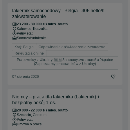
lakiernik samochodowy - Belgia - 30€ netto/h -
zakwaterowanie
23 200 - 30 000 zł / mies. brutto
Katowice
, Koszutka
Pełny etat
Samozatrudnienie
Kraj: Belgia
Odpowiednie doświadczenie zawodowe
Rekrutacja online
Pracownicy z Ukrainy: 🇺🇦 Запрошуємо людей з України
(Zapraszamy pracowników z Ukrainy)
07 sierpnia 2026
Niemcy – praca dla lakiernika (Lakiernik) +
bezpłatny pokój 1-os.
20 000 - 22 000 zł / mies. brutto
Szczecin
, Centrum
Pełny etat
Umowa o pracę