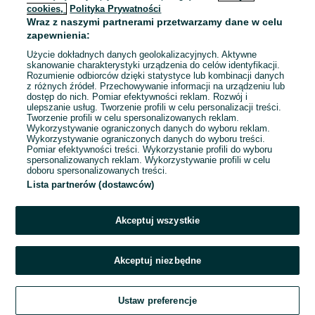
cookies,
Polityka Prywatności
Wraz z naszymi partnerami przetwarzamy dane w celu
To ogłoszenie nie jest już dostępne
zapewnienia:
Użycie dokładnych danych geolokalizacyjnych. Aktywne
skanowanie charakterystyki urządzenia do celów identyfikacji.
Rozumienie odbiorców dzięki statystyce lub kombinacji danych
Przejdź na stronę główną
z różnych źródeł. Przechowywanie informacji na urządzeniu lub
dostęp do nich. Pomiar efektywności reklam. Rozwój i
ulepszanie usług. Tworzenie profili w celu personalizacji treści.
Tworzenie profili w celu spersonalizowanych reklam.
Wykorzystywanie ograniczonych danych do wyboru reklam.
Wykorzystywanie ograniczonych danych do wyboru treści.
Pomiar efektywności treści. Wykorzystanie profili do wyboru
spersonalizowanych reklam. Wykorzystywanie profili w celu
doboru spersonalizowanych treści.
Lista partnerów (dostawców)
Akceptuj wszystkie
Akceptuj niezbędne
Ustaw preferencje