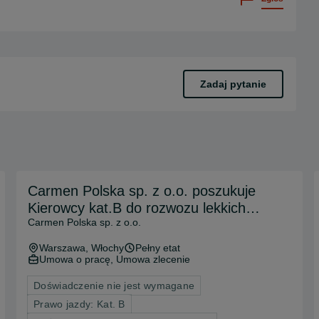
Zadaj pytanie
Carmen Polska sp. z o.o. poszukuje
Kierowcy kat.B do rozwozu lekkich
Carmen Polska sp. z o.o.
towarów w Warszawie i okolicy! ul.
Łopuszańska 24D
Warszawa
, Włochy
Pełny etat
Umowa o pracę, Umowa zlecenie
Doświadczenie nie jest wymagane
Prawo jazdy: Kat. B