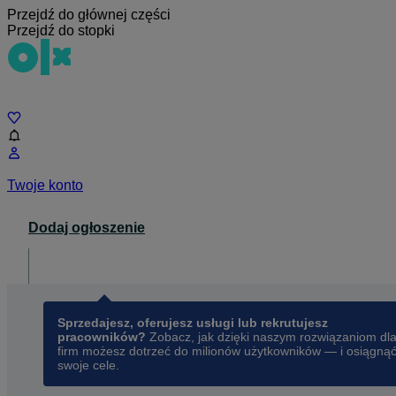
Przejdź do głównej części
Przejdź do stopki
Czat
Twoje konto
Dodaj ogłoszenie
Dla biznesu
opens in a new tab
Sprzedajesz, oferujesz usługi lub rekrutujesz
pracowników?
Zobacz, jak dzięki naszym rozwiązaniom dl
firm możesz dotrzeć do milionów użytkowników — i osiągną
swoje cele.