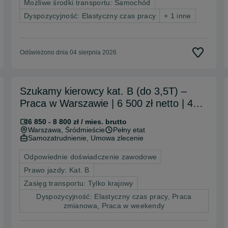
Możliwe środki transportu: Samochód
Dyspozycyjność: Elastyczny czas pracy
+ 1 inne
Odświeżono dnia 04 sierpnia 2026
Szukamy kierowcy kat. B (do 3,5T) –
Praca w Warszawie | 6 500 zł netto | 4
dni pracy, 3 dni wolnego
6 850 - 8 800 zł / mies. brutto
Warszawa
, Śródmieście
Pełny etat
Samozatrudnienie, Umowa zlecenie
Odpowiednie doświadczenie zawodowe
Prawo jazdy: Kat. B
Zasięg transportu: Tylko krajowy
Dyspozycyjność: Elastyczny czas pracy, Praca
zmianowa, Praca w weekendy