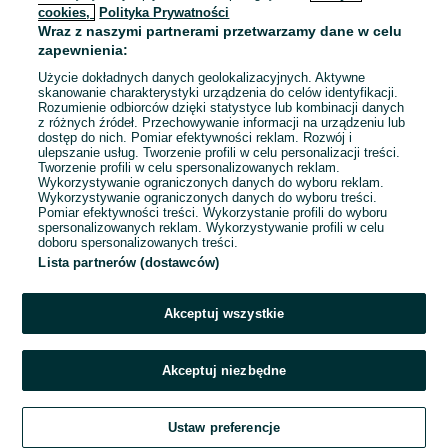
cookies,
Polityka Prywatności
Wraz z naszymi partnerami przetwarzamy dane w celu
To ogłoszenie nie jest już dostępne
zapewnienia:
Użycie dokładnych danych geolokalizacyjnych. Aktywne
skanowanie charakterystyki urządzenia do celów identyfikacji.
Rozumienie odbiorców dzięki statystyce lub kombinacji danych
Przejdź na stronę główną
z różnych źródeł. Przechowywanie informacji na urządzeniu lub
dostęp do nich. Pomiar efektywności reklam. Rozwój i
ulepszanie usług. Tworzenie profili w celu personalizacji treści.
Tworzenie profili w celu spersonalizowanych reklam.
Wykorzystywanie ograniczonych danych do wyboru reklam.
Wykorzystywanie ograniczonych danych do wyboru treści.
Pomiar efektywności treści. Wykorzystanie profili do wyboru
spersonalizowanych reklam. Wykorzystywanie profili w celu
doboru spersonalizowanych treści.
Lista partnerów (dostawców)
Akceptuj wszystkie
Akceptuj niezbędne
Ustaw preferencje