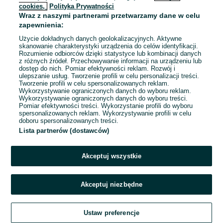
cookies,
Polityka Prywatności
Wraz z naszymi partnerami przetwarzamy dane w celu
To ogłoszenie nie jest już dostępne
zapewnienia:
Użycie dokładnych danych geolokalizacyjnych. Aktywne
skanowanie charakterystyki urządzenia do celów identyfikacji.
Rozumienie odbiorców dzięki statystyce lub kombinacji danych
Przejdź na stronę główną
z różnych źródeł. Przechowywanie informacji na urządzeniu lub
dostęp do nich. Pomiar efektywności reklam. Rozwój i
ulepszanie usług. Tworzenie profili w celu personalizacji treści.
Tworzenie profili w celu spersonalizowanych reklam.
Wykorzystywanie ograniczonych danych do wyboru reklam.
Wykorzystywanie ograniczonych danych do wyboru treści.
Pomiar efektywności treści. Wykorzystanie profili do wyboru
spersonalizowanych reklam. Wykorzystywanie profili w celu
doboru spersonalizowanych treści.
Lista partnerów (dostawców)
Akceptuj wszystkie
Akceptuj niezbędne
Ustaw preferencje