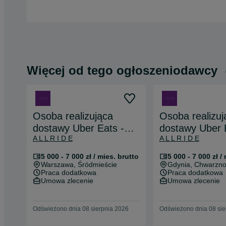
Więcej od tego ogłoszeniodawcy
Osoba realizująca
Osoba realizuj
dostawy Uber Eats -
dostawy Uber 
A L L R I D E
A L L R I D E
praca i plecak od
praca i plecak
zaraz!
zaraz!
5 000 - 7 000 zł / mies. brutto
5 000 - 7 000 zł /
Warszawa
, Śródmieście
Gdynia
, Chwarzno
Praca dodatkowa
Praca dodatkowa
Umowa zlecenie
Umowa zlecenie
Odświeżono dnia 08 sierpnia 2026
Odświeżono dnia 08 sie