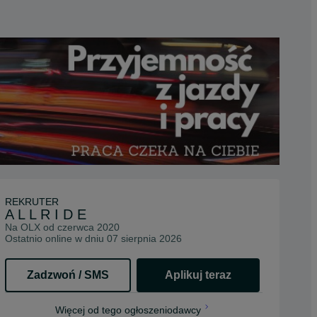
REKRUTER
A L L R I D E
Na OLX od
czerwca 2020
Ostatnio online w dniu 07 sierpnia 2026
Zadzwoń / SMS
Aplikuj teraz
opens in a new tab
Więcej od tego ogłoszeniodawcy