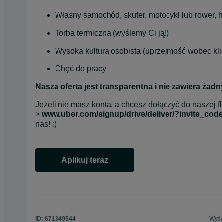
Własny samochód, skuter, motocykl lub rower, 
Torba termiczna (wyślemy Ci ją!)
Wysoka kultura osobista (uprzejmość wobec kli
Chęć do pracy
Nasza oferta jest transparentna i nie zawiera żad
﻿Jeżeli nie masz konta, a chcesz dołączyć do naszej flo
> 
www.uber.com/signup/drive/deliver/?invite_co
nas! :)
Aplikuj teraz
opens in a new tab
ID:
671349544
Wyśw