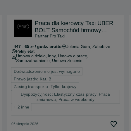
Praca dla kierowcy Taxi UBER
BOLT Samochód firmowy
Partner Pro Taxi
Hybryda+LPG
47 - 65 zł / godz. brutto
Jelenia Góra
, Zabobrze
Pełny etat
Umowa o dzieło, Inny, Umowa o pracę,
Samozatrudnienie, Umowa zlecenie
Doświadczenie nie jest wymagane
Prawo jazdy: Kat. B
Zasięg transportu: Tylko krajowy
Dyspozycyjność: Elastyczny czas pracy, Praca
zmianowa, Praca w weekendy
+ 2 inne
05 sierpnia 2026