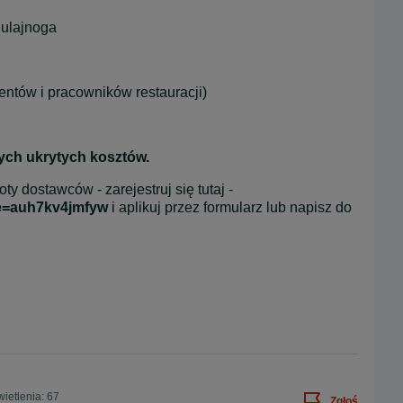
hulajnoga
entów i pracowników restauracji)
nych ukrytych kosztów.
ty dostawców - zarejestruj się tutaj -
de=auh7kv4jmfyw
 i aplikuj przez formularz lub napisz do 
ietlenia: 67
Zgłoś