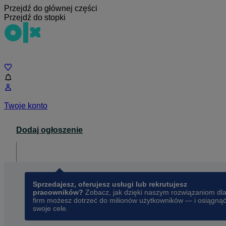
Przejdź do głównej części
Przejdź do stopki
Czat
Twoje konto
Dodaj ogłoszenie
Dla biznesu
opens in a new tab
Sprzedajesz, oferujesz usługi lub rekrutujesz
pracowników?
Zobacz, jak dzięki naszym rozwiązaniom dl
firm możesz dotrzeć do milionów użytkowników — i osiągną
swoje cele.