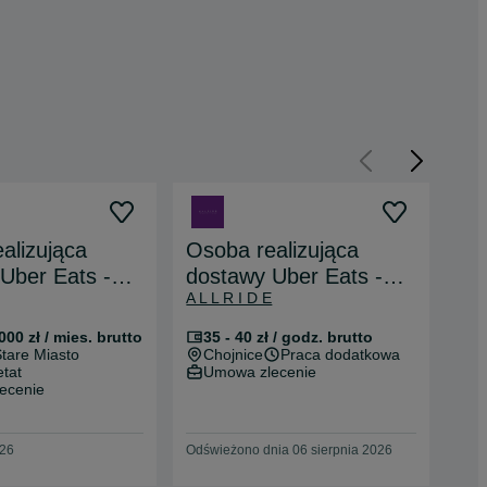
alizująca
Osoba realizująca
Os
Uber Eats -
dostawy Uber Eats -
do
A L L R I D E
A L 
plecak od
praca i plecak od
pr
zaraz!
za
000 zł / mies. brutto
35 - 40 zł / godz. brutto
5
Stare Miasto
Chojnice
Praca dodatkowa
G
etat
Umowa zlecenie
P
ecenie
U
026
Odświeżono dnia 06 sierpnia 2026
Odśw