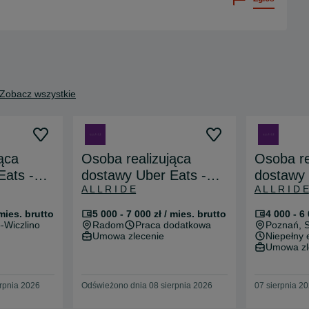
Zobacz wszystkie
ąca
Osoba realizująca
Osoba re
Eats -
dostawy Uber Eats -
dostawy 
A L L R I D E
A L L R I D E
 od
praca i plecak od
praca i 
zaraz!
zaraz!
 mies. brutto
5 000 - 7 000 zł / mies. brutto
4 000 - 6 
-Wiczlino
Radom
Praca dodatkowa
Poznań
, 
Umowa zlecenie
Niepełny 
Umowa zl
rpnia 2026
Odświeżono dnia 08 sierpnia 2026
07 sierpnia 2