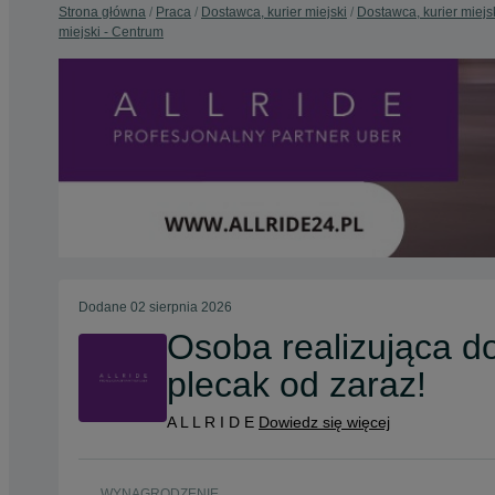
Strona główna
Praca
Dostawca, kurier miejski
Dostawca, kurier miejs
miejski - Centrum
Dodane
02 sierpnia 2026
Osoba realizująca do
plecak od zaraz!
A L L R I D E
Dowiedz się więcej
WYNAGRODZENIE