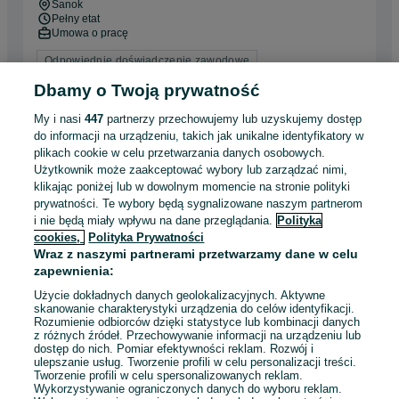
Sanok
Pełny etat
Umowa o pracę
Odpowiednie doświadczenie zawodowe
Dbamy o Twoją prywatność
Odświeżono dnia 07 sierpnia 2026
My i nasi
447
partnerzy przechowujemy lub uzyskujemy dostęp
do informacji na urządzeniu, takich jak unikalne identyfikatory w
plikach cookie w celu przetwarzania danych osobowych.
Автозавод без досвіду | 35 zł брутто + премія |
Użytkownik może zaakceptować wybory lub zarządzać nimi,
Житло по 2є | Безкоштовні обіди | Без знання
klikając poniżej lub w dowolnym momencie na stronie polityki
Worklife Polska
мови
prywatności. Te wybory będą sygnalizowane naszym partnerom
i nie będą miały wpływu na dane przeglądania.
Polityka
7 000 - 9 100 zł / mies. brutto
Rzeszów
cookies,
Polityka Prywatności
Pełny etat
Wraz z naszymi partnerami przetwarzamy dane w celu
Umowa zlecenie
zapewnienia:
Doświadczenie nie jest wymagane
Użycie dokładnych danych geolokalizacyjnych. Aktywne
skanowanie charakterystyki urządzenia do celów identyfikacji.
Dyspozycyjność: Praca zmianowa
Rozumienie odbiorców dzięki statystyce lub kombinacji danych
Miejsce pracy: W siedzibie firmy
Rekrutacja online
z różnych źródeł. Przechowywanie informacji na urządzeniu lub
dostęp do nich. Pomiar efektywności reklam. Rozwój i
+ 1 inne
ulepszanie usług. Tworzenie profili w celu personalizacji treści.
Tworzenie profili w celu spersonalizowanych reklam.
Wykorzystywanie ograniczonych danych do wyboru reklam.
05 sierpnia 2026