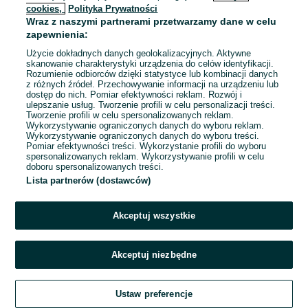
cookies,
Polityka Prywatności
Wraz z naszymi partnerami przetwarzamy dane w celu
To ogłoszenie nie jest już dostępne
zapewnienia:
Użycie dokładnych danych geolokalizacyjnych. Aktywne
skanowanie charakterystyki urządzenia do celów identyfikacji.
Rozumienie odbiorców dzięki statystyce lub kombinacji danych
Przejdź na stronę główną
z różnych źródeł. Przechowywanie informacji na urządzeniu lub
dostęp do nich. Pomiar efektywności reklam. Rozwój i
ulepszanie usług. Tworzenie profili w celu personalizacji treści.
Tworzenie profili w celu spersonalizowanych reklam.
Wykorzystywanie ograniczonych danych do wyboru reklam.
Wykorzystywanie ograniczonych danych do wyboru treści.
Pomiar efektywności treści. Wykorzystanie profili do wyboru
spersonalizowanych reklam. Wykorzystywanie profili w celu
doboru spersonalizowanych treści.
Lista partnerów (dostawców)
Akceptuj wszystkie
Akceptuj niezbędne
Ustaw preferencje