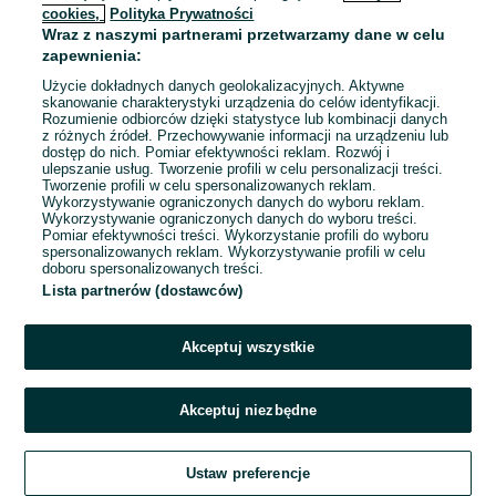
cookies,
Polityka Prywatności
Wraz z naszymi partnerami przetwarzamy dane w celu
To ogłoszenie nie jest już dostępne
zapewnienia:
Użycie dokładnych danych geolokalizacyjnych. Aktywne
skanowanie charakterystyki urządzenia do celów identyfikacji.
Rozumienie odbiorców dzięki statystyce lub kombinacji danych
Przejdź na stronę główną
z różnych źródeł. Przechowywanie informacji na urządzeniu lub
dostęp do nich. Pomiar efektywności reklam. Rozwój i
ulepszanie usług. Tworzenie profili w celu personalizacji treści.
Tworzenie profili w celu spersonalizowanych reklam.
Wykorzystywanie ograniczonych danych do wyboru reklam.
Wykorzystywanie ograniczonych danych do wyboru treści.
Pomiar efektywności treści. Wykorzystanie profili do wyboru
spersonalizowanych reklam. Wykorzystywanie profili w celu
doboru spersonalizowanych treści.
Lista partnerów (dostawców)
Akceptuj wszystkie
Akceptuj niezbędne
Ustaw preferencje