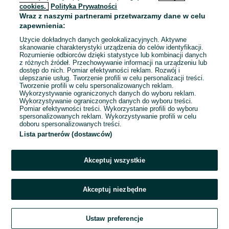
cookies,
Polityka Prywatności
Wraz z naszymi partnerami przetwarzamy dane w celu
To ogłoszenie nie jest już dostępne
zapewnienia:
Użycie dokładnych danych geolokalizacyjnych. Aktywne
skanowanie charakterystyki urządzenia do celów identyfikacji.
Rozumienie odbiorców dzięki statystyce lub kombinacji danych
Przejdź na stronę główną
z różnych źródeł. Przechowywanie informacji na urządzeniu lub
dostęp do nich. Pomiar efektywności reklam. Rozwój i
ulepszanie usług. Tworzenie profili w celu personalizacji treści.
Tworzenie profili w celu spersonalizowanych reklam.
Wykorzystywanie ograniczonych danych do wyboru reklam.
Wykorzystywanie ograniczonych danych do wyboru treści.
Pomiar efektywności treści. Wykorzystanie profili do wyboru
spersonalizowanych reklam. Wykorzystywanie profili w celu
doboru spersonalizowanych treści.
Lista partnerów (dostawców)
Akceptuj wszystkie
Akceptuj niezbędne
Ustaw preferencje