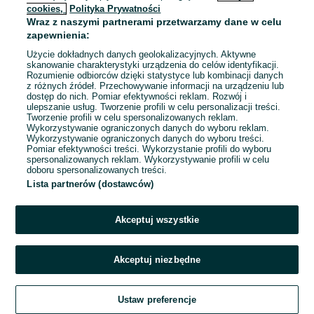
cookies,
Polityka Prywatności
Wraz z naszymi partnerami przetwarzamy dane w celu
To ogłoszenie nie jest już dostępne
zapewnienia:
Użycie dokładnych danych geolokalizacyjnych. Aktywne
skanowanie charakterystyki urządzenia do celów identyfikacji.
Rozumienie odbiorców dzięki statystyce lub kombinacji danych
Przejdź na stronę główną
z różnych źródeł. Przechowywanie informacji na urządzeniu lub
dostęp do nich. Pomiar efektywności reklam. Rozwój i
ulepszanie usług. Tworzenie profili w celu personalizacji treści.
Tworzenie profili w celu spersonalizowanych reklam.
Wykorzystywanie ograniczonych danych do wyboru reklam.
Wykorzystywanie ograniczonych danych do wyboru treści.
Pomiar efektywności treści. Wykorzystanie profili do wyboru
spersonalizowanych reklam. Wykorzystywanie profili w celu
doboru spersonalizowanych treści.
Lista partnerów (dostawców)
Akceptuj wszystkie
Akceptuj niezbędne
Ustaw preferencje