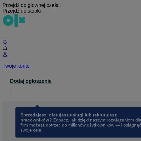
Przejdź do głównej części
Przejdź do stopki
Czat
Twoje konto
Dodaj ogłoszenie
Dla biznesu
opens in a new tab
Sprzedajesz, oferujesz usługi lub rekrutujesz
pracowników?
Zobacz, jak dzięki naszym rozwiązaniom dl
firm możesz dotrzeć do milionów użytkowników — i osiągną
swoje cele.