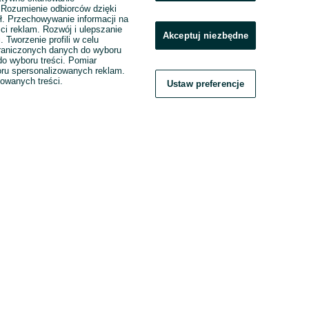
. Rozumienie odbiorców dzięki
ł. Przechowywanie informacji na
ci reklam. Rozwój i ulepszanie
Akceptuj niezbędne
. Tworzenie profili w celu
raniczonych danych do wyboru
o wyboru treści. Pomiar
boru spersonalizowanych reklam.
zowanych treści.
Ustaw preferencje