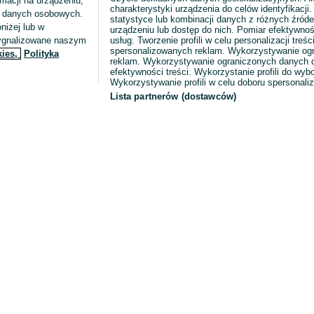
macji na urządzeniu,
charakterystyki urządzenia do celów identyfikacji
ia danych osobowych.
statystyce lub kombinacji danych z różnych źróde
niżej lub w
urządzeniu lub dostęp do nich. Pomiar efektywnoś
sygnalizowane naszym
usług. Tworzenie profili w celu personalizacji treści
spersonalizowanych reklam. Wykorzystywanie og
kies,
Polityka
reklam. Wykorzystywanie ograniczonych danych d
efektywności treści. Wykorzystanie profili do wy
Wykorzystywanie profili w celu doboru spersonali
Lista partnerów (dostawców)