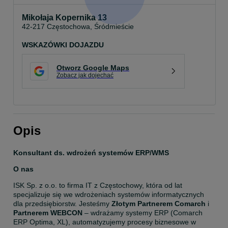
Mikołaja Kopernika 13
42-217 Częstochowa, Śródmieście
WSKAZÓWKI DOJAZDU
Otworz Google Maps
Zobacz jak dojechać
Opis
Konsultant ds. wdrożeń systemów ERP/WMS
O nas
ISK Sp. z o.o. to firma IT z Częstochowy, która od lat 
specjalizuje się we wdrożeniach systemów informatycznych 
dla przedsiębiorstw. Jesteśmy 
Złotym Partnerem Comarch
 i 
Partnerem WEBCON
 – wdrażamy systemy ERP (Comarch 
ERP Optima, XL), automatyzujemy procesy biznesowe w 