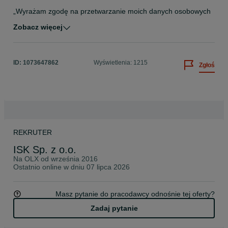
„Wyrażam zgodę na przetwarzanie moich danych osobowych 
przez ISK Sp. z o.o. w celu przeprowadzenia procesu 
Zobacz więcej
rekrutacyjnego, zgodnie z Rozporządzeniem Parlamentu 
Europejskiego i Rady (UE) 2016/679 (RODO)."
ID:
1073647862
Wyświetlenia: 1215
Zgłoś
REKRUTER
ISK Sp. z o.o.
Na OLX od
września 2016
Ostatnio online w dniu 07 lipca 2026
Masz pytanie do pracodawcy odnośnie tej oferty?
Zadaj pytanie