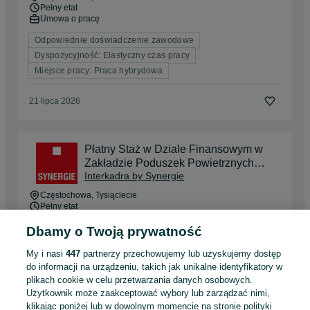
Pełny etat
Umowa o pracę
Odpowiednie doświadczenie zawodowe
Dyspozycyjność: Elastyczny czas pracy
Miejsce pracy: Praca hybrydowa
21 lipca 2026
Płatny Staż w Dziale Finansowym w
Zakładzie Poduszek Powietrznych
Interkadra by Synergie
(k/m/x)
Częstochowa
, Tysiąclecie
Pełny etat
Umowa o pracę, Praktyka / staż
Dbamy o Twoją prywatność
Odpowiednie doświadczenie zawodowe
My i nasi
447
partnerzy przechowujemy lub uzyskujemy dostęp
Miejsce pracy: Praca hybrydowa
do informacji na urządzeniu, takich jak unikalne identyfikatory w
plikach cookie w celu przetwarzania danych osobowych.
Odświeżono dzisiaj o 07:33
Użytkownik może zaakceptować wybory lub zarządzać nimi,
klikając poniżej lub w dowolnym momencie na stronie polityki