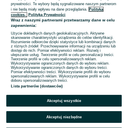
prywatności. Te wybory będą sygnalizowane naszym partnerom
Monter żurawi (k/m) na budowach
i nie będą miały wpływu na dane przeglądania.
Polityka
Sarens Polska Sp. z o.o.
cookies,
Polityka Prywatności
Wraz z naszymi partnerami przetwarzamy dane w celu
Częstochowa
, Śródmieście
zapewnienia:
Pełny etat
Umowa o pracę
Użycie dokładnych danych geolokalizacyjnych. Aktywne
skanowanie charakterystyki urządzenia do celów identyfikacji.
Doświadczenie nie jest wymagane
Rozumienie odbiorców dzięki statystyce lub kombinacji danych
z różnych źródeł. Przechowywanie informacji na urządzeniu lub
Pracownicy z Ukrainy: 🇺🇦 Запрошуємо людей з України
dostęp do nich. Pomiar efektywności reklam. Rozwój i
(Zapraszamy pracowników z Ukrainy)
ulepszanie usług. Tworzenie profili w celu personalizacji treści.
Tworzenie profili w celu spersonalizowanych reklam.
Wykorzystywanie ograniczonych danych do wyboru reklam.
Odświeżono dzisiaj o 08:54
Wykorzystywanie ograniczonych danych do wyboru treści.
Pomiar efektywności treści. Wykorzystanie profili do wyboru
spersonalizowanych reklam. Wykorzystywanie profili w celu
doboru spersonalizowanych treści.
Lista partnerów (dostawców)
Strona główna
Praca
IT / telekomunikacja
Analityk
Analityk - Śląskie
Analityk - Częstochowa
Analityk - Śródmieście
Akceptuj wszystkie
KATEGORIA
Akceptuj niezbędne