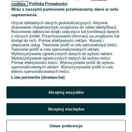
cookies,
Polityka Prywatności
Wraz z naszymi partnerami przetwarzamy dane w celu
To ogłoszenie nie jest już dostępne
zapewnienia:
Użycie dokładnych danych geolokalizacyjnych. Aktywne
skanowanie charakterystyki urządzenia do celów identyfikacji.
Rozumienie odbiorców dzięki statystyce lub kombinacji danych
Przejdź na stronę główną
z różnych źródeł. Przechowywanie informacji na urządzeniu lub
dostęp do nich. Pomiar efektywności reklam. Rozwój i
ulepszanie usług. Tworzenie profili w celu personalizacji treści.
Tworzenie profili w celu spersonalizowanych reklam.
Wykorzystywanie ograniczonych danych do wyboru reklam.
Wykorzystywanie ograniczonych danych do wyboru treści.
Pomiar efektywności treści. Wykorzystanie profili do wyboru
spersonalizowanych reklam. Wykorzystywanie profili w celu
doboru spersonalizowanych treści.
Lista partnerów (dostawców)
Akceptuj wszystkie
Akceptuj niezbędne
Ustaw preferencje