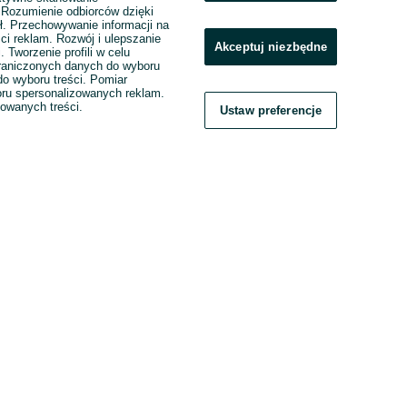
. Rozumienie odbiorców dzięki
ł. Przechowywanie informacji na
ci reklam. Rozwój i ulepszanie
Akceptuj niezbędne
. Tworzenie profili w celu
raniczonych danych do wyboru
o wyboru treści. Pomiar
boru spersonalizowanych reklam.
zowanych treści.
Ustaw preferencje