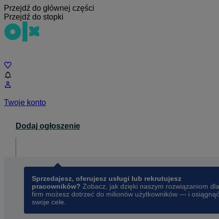
Przejdź do głównej części
Przejdź do stopki
Czat
Twoje konto
Dodaj ogłoszenie
Dla biznesu
opens in a new tab
Sprzedajesz, oferujesz usługi lub rekrutujesz
pracowników?
Zobacz, jak dzięki naszym rozwiązaniom dl
firm możesz dotrzeć do milionów użytkowników — i osiągną
swoje cele.