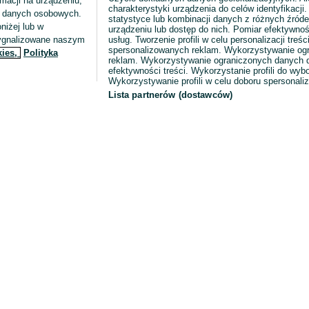
macji na urządzeniu,
charakterystyki urządzenia do celów identyfikacji
ia danych osobowych.
statystyce lub kombinacji danych z różnych źróde
niżej lub w
urządzeniu lub dostęp do nich. Pomiar efektywnoś
sygnalizowane naszym
usług. Tworzenie profili w celu personalizacji treści
spersonalizowanych reklam. Wykorzystywanie og
kies,
Polityka
reklam. Wykorzystywanie ograniczonych danych d
efektywności treści. Wykorzystanie profili do wy
Wykorzystywanie profili w celu doboru spersonali
Lista partnerów (dostawców)