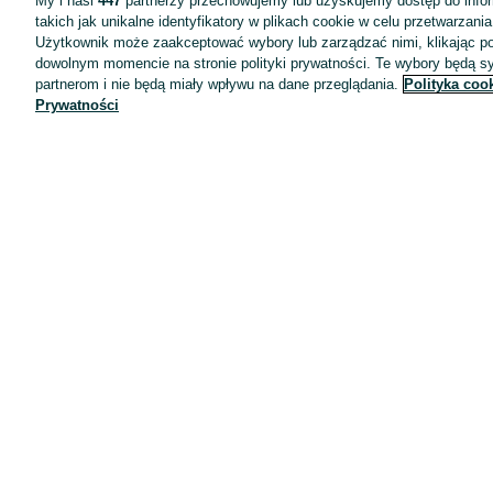
My i nasi
447
partnerzy przechowujemy lub uzyskujemy dostęp do infor
takich jak unikalne identyfikatory w plikach cookie w celu przetwarzan
Użytkownik może zaakceptować wybory lub zarządzać nimi, klikając po
dowolnym momencie na stronie polityki prywatności. Te wybory będą 
partnerom i nie będą miały wpływu na dane przeglądania.
Polityka coo
Prywatności
Aplikacje mobilne OLX.pl
Pomoc
Wyróżnione ogłoszenia
Oferta dla firm
Blog
Regulamin
Polityka prywatności
Reklama
Informacja o realizowanej strategii podatkowej