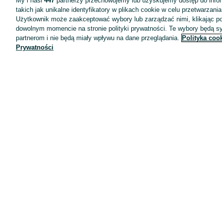
My i nasi
447
partnerzy przechowujemy lub uzyskujemy dostęp do infor
takich jak unikalne identyfikatory w plikach cookie w celu przetwarzan
Użytkownik może zaakceptować wybory lub zarządzać nimi, klikając po
dowolnym momencie na stronie polityki prywatności. Te wybory będą 
partnerom i nie będą miały wpływu na dane przeglądania.
Polityka coo
Prywatności
Aplikacje mobilne OLX.pl
Pomoc
Wyróżnione ogłoszenia
Oferta dla firm
Blog
Regulamin
Polityka prywatności
Reklama
Informacja o realizowanej strategii podatkowej