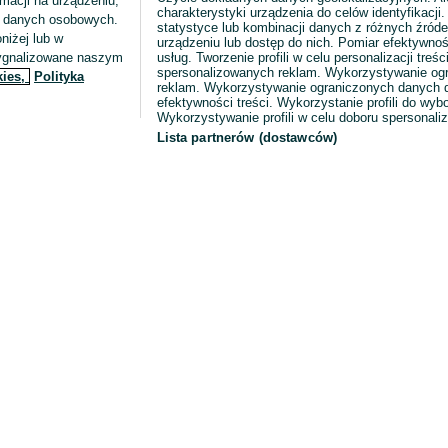
macji na urządzeniu,
charakterystyki urządzenia do celów identyfikacji
ia danych osobowych.
statystyce lub kombinacji danych z różnych źróde
niżej lub w
urządzeniu lub dostęp do nich. Pomiar efektywnoś
sygnalizowane naszym
usług. Tworzenie profili w celu personalizacji treści
spersonalizowanych reklam. Wykorzystywanie og
kies,
Polityka
reklam. Wykorzystywanie ograniczonych danych d
efektywności treści. Wykorzystanie profili do wy
Wykorzystywanie profili w celu doboru spersonali
Lista partnerów (dostawców)