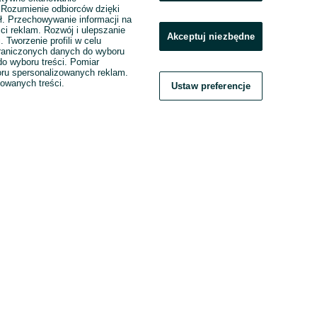
. Rozumienie odbiorców dzięki
ł. Przechowywanie informacji na
ci reklam. Rozwój i ulepszanie
Akceptuj niezbędne
. Tworzenie profili w celu
raniczonych danych do wyboru
o wyboru treści. Pomiar
boru spersonalizowanych reklam.
zowanych treści.
Ustaw preferencje