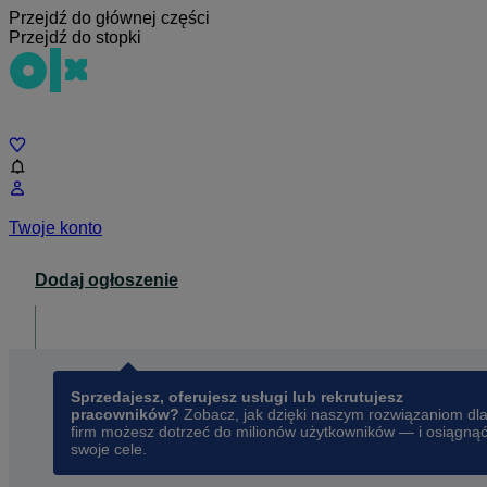
Przejdź do głównej części
Przejdź do stopki
Czat
Twoje konto
Dodaj ogłoszenie
Dla biznesu
opens in a new tab
Sprzedajesz, oferujesz usługi lub rekrutujesz
pracowników?
Zobacz, jak dzięki naszym rozwiązaniom dl
firm możesz dotrzeć do milionów użytkowników — i osiągną
swoje cele.