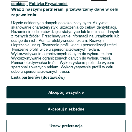
cookies,
Polityka Prywatności
Wraz z naszymi partnerami przetwarzamy dane w celu
To ogłoszenie nie jest już dostępne
zapewnienia:
Użycie dokładnych danych geolokalizacyjnych. Aktywne
skanowanie charakterystyki urządzenia do celów identyfikacji.
Rozumienie odbiorców dzięki statystyce lub kombinacji danych
Przejdź na stronę główną
z różnych źródeł. Przechowywanie informacji na urządzeniu lub
dostęp do nich. Pomiar efektywności reklam. Rozwój i
ulepszanie usług. Tworzenie profili w celu personalizacji treści.
Tworzenie profili w celu spersonalizowanych reklam.
Wykorzystywanie ograniczonych danych do wyboru reklam.
Wykorzystywanie ograniczonych danych do wyboru treści.
Pomiar efektywności treści. Wykorzystanie profili do wyboru
spersonalizowanych reklam. Wykorzystywanie profili w celu
doboru spersonalizowanych treści.
Lista partnerów (dostawców)
Akceptuj wszystkie
Akceptuj niezbędne
Ustaw preferencje