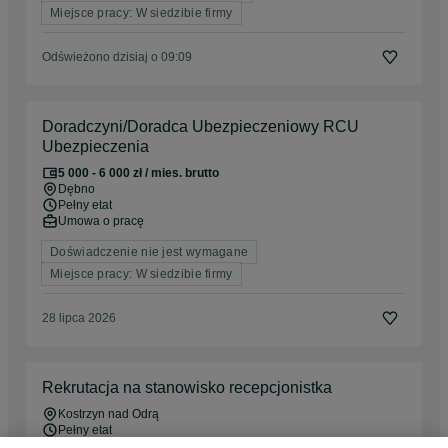
Miejsce pracy: W siedzibie firmy
Odświeżono dzisiaj o 09:09
Doradczyni/Doradca Ubezpieczeniowy RCU
Ubezpieczenia
5 000 - 6 000 zł / mies. brutto
Dębno
Pełny etat
Umowa o pracę
Doświadczenie nie jest wymagane
Miejsce pracy: W siedzibie firmy
28 lipca 2026
Rekrutacja na stanowisko recepcjonistka
Kostrzyn nad Odrą
Pełny etat
Umowa o pracę