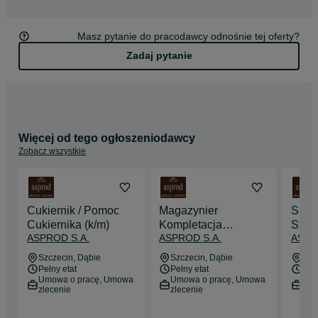
prócz wielkiej miłości do chleba – sprawiły, że w ciągu 
kilkunastu lat staliśmy się nowoczesnym przedsiębiorstwem i 
doskonałym miejscem pracy.
Masz pytanie do pracodawcy odnośnie tej oferty?
Zadaj pytanie
Więcej od tego ogłoszeniodawcy
Zobacz wszystkie
Cukiernik / Pomoc
Magazynier
Sprz
Cukiernika (k/m)
Kompletacja
Stoi
ASPROD S.A.
ASPROD S.A.
ASPR
Zamówień (k/m)
(k/m)
Dęb
Szczecin
, Dąbie
Szczecin
, Dąbie
Dę
Pełny etat
Pełny etat
Pełn
Umowa o pracę, Umowa
Umowa o pracę, Umowa
Umo
zlecenie
zlecenie
zle