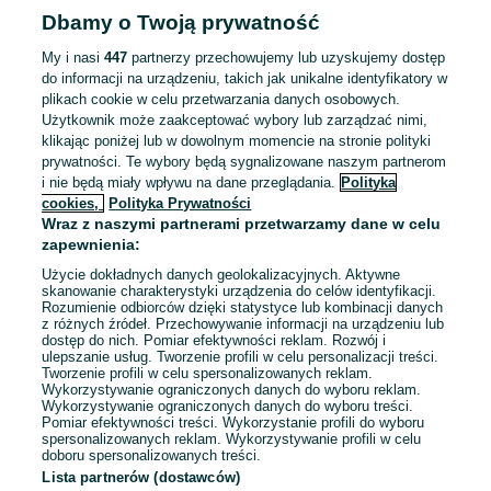
Dbamy o Twoją prywatność
Odpowiednie doświadczenie zawodowe
Dyspozycyjność: Praca zmianowa
My i nasi
447
partnerzy przechowujemy lub uzyskujemy dostęp
do informacji na urządzeniu, takich jak unikalne identyfikatory w
Miejsce pracy: W siedzibie firmy
plikach cookie w celu przetwarzania danych osobowych.
Użytkownik może zaakceptować wybory lub zarządzać nimi,
Odświeżono dnia 22 lipca 2026
klikając poniżej lub w dowolnym momencie na stronie polityki
prywatności. Te wybory będą sygnalizowane naszym partnerom
i nie będą miały wpływu na dane przeglądania.
Polityka
Doradca Klienta / Protetyk Słuchu
cookies,
Polityka Prywatności
Wraz z naszymi partnerami przetwarzamy dane w celu
TJaudio sp. z o.o.
zapewnienia:
5 000 - 9 000 zł / mies. brutto
Dębno
Użycie dokładnych danych geolokalizacyjnych. Aktywne
Pełny etat
skanowanie charakterystyki urządzenia do celów identyfikacji.
Rozumienie odbiorców dzięki statystyce lub kombinacji danych
Umowa o pracę
z różnych źródeł. Przechowywanie informacji na urządzeniu lub
dostęp do nich. Pomiar efektywności reklam. Rozwój i
Doświadczenie nie jest wymagane
ulepszanie usług. Tworzenie profili w celu personalizacji treści.
Tworzenie profili w celu spersonalizowanych reklam.
Wykorzystywanie ograniczonych danych do wyboru reklam.
Odświeżono dzisiaj o 17:05
Wykorzystywanie ograniczonych danych do wyboru treści.
Pomiar efektywności treści. Wykorzystanie profili do wyboru
spersonalizowanych reklam. Wykorzystywanie profili w celu
doboru spersonalizowanych treści.
Lista partnerów (dostawców)
Strona główna
Praca
Gastronomia
Manager restauracji
Manager