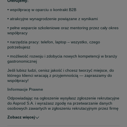
Oferujemy:
• współpracę w oparciu o kontrakt B2B
• atrakcyjne wynagrodzenie powiązane z wynikami
• pełne wsparcie szkoleniowe oraz mentoring przez cały okres 
współpracy
• narzędzia pracy: telefon, laptop – wszystko, czego 
potrzebujesz
• możliwość rozwoju i zdobycia nowych kompetencji w branży 
gastronomicznej
Jeśli lubisz ludzi, cenisz jakość i chcesz tworzyć miejsce, do 
którego klienci wracają z przyjemnością — zapraszamy do 
współpracy!
Informacje Prawne
Odpowiadając na ogłoszenie wysyłasz zgłoszenie rekrutacyjne 
do Asprod S.A. i wyrażasz zgodę na przetwarzanie danych 
osobowych zawartych w zgłoszeniu rekrutacyjnym przez ﬁrmę 
Asprod S.A. (Administratora danych) z siedzibą w Szczecinie, 
Zobacz więcej
ul. Uranowa 2 na potrzeby prowadzenia procesu rekrutacji na 
stanowisko wskazane w ogłoszeniu. Zgoda obejmuje 