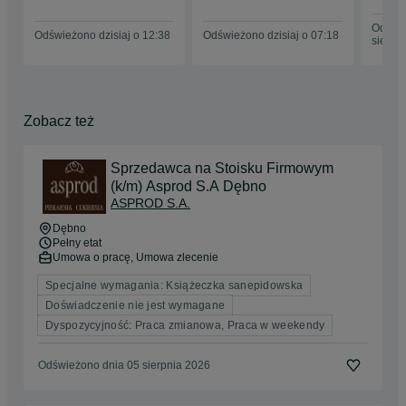
Odświe
Odświeżono dzisiaj o 12:38
Odświeżono dzisiaj o 07:18
sierpn
Zobacz też
Sprzedawca na Stoisku Firmowym
(k/m) Asprod S.A Dębno
ASPROD S.A.
Dębno
Pełny etat
Umowa o pracę, Umowa zlecenie
Specjalne wymagania: Książeczka sanepidowska
Doświadczenie nie jest wymagane
Dyspozycyjność: Praca zmianowa, Praca w weekendy
Odświeżono dnia 05 sierpnia 2026